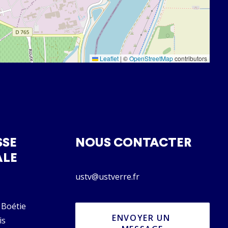
Leaflet
|
©
OpenStreetMap
contributors
SSE
NOUS CONTACTER
ALE
ustv@ustverre.fr
 Boétie
ENVOYER UN 
is