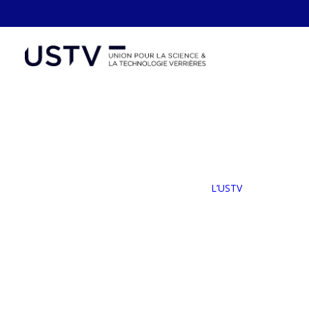
Panneau de gestion des cookies
L’
Not
Le
L’USTV
No
Ad