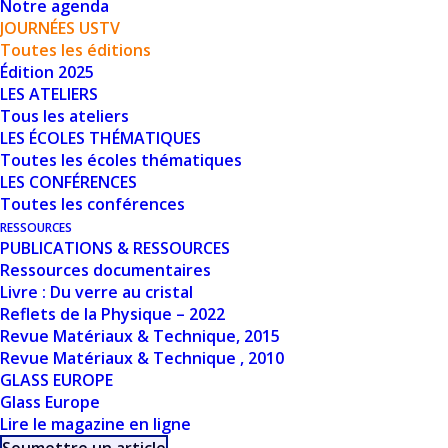
Notre agenda
JOURNÉES USTV
Toutes les éditions
Édition 2025
LES ATELIERS
Tous les ateliers
Les journées VERRE
sont l’occasion de
LES ÉCOLES THÉMATIQUES
mettre en lumière les avancées
Toutes les écoles thématiques
LES CONFÉRENCES
scientifiques et technologiques récentes,
Toutes les conférences
d’exposer les grandes problématiques
RESSOURCES
PUBLICATIONS & RESSOURCES
actuelles et futures, d’émuler la
Ressources documentaires
recherche académique et d’initier des
Livre : Du verre au cristal
Reflets de la Physique – 2022
projets de collaborations.
Revue Matériaux & Technique, 2015
Revue Matériaux & Technique , 2010
GLASS EUROPE
Ces journées annuelles adoptent une
Glass Europe
approche pluridisciplinaire
autour du
Lire le magazine en ligne