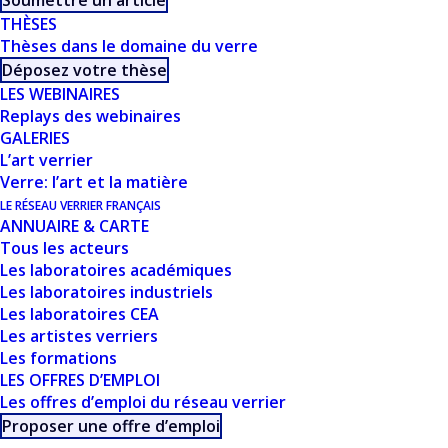
Soumettre un article
verre et de ses applications (physique,
THÈSES
chimie, mécanique, énergie, santé,
Thèses dans le domaine du verre
Déposez votre thèse
télécommunication, alimentaire, art,
LES WEBINAIRES
histoire…). Elles se caractérisent par une
Replays des webinaires
ambiance informelle favorisant
GALERIES
L’art verrier
questions et débats ainsi que la
Verre: l’art et la matière
présentation de premières
LE RÉSEAU VERRIER FRANÇAIS
ANNUAIRE & CARTE
communications par des doctorants ou
Tous les acteurs
des jeunes chercheurs.
Les laboratoires académiques
Les laboratoires industriels
Les laboratoires CEA
Les artistes verriers
Les formations
LES OFFRES D’EMPLOI
Les offres d’emploi du réseau verrier
Proposer une offre d’emploi