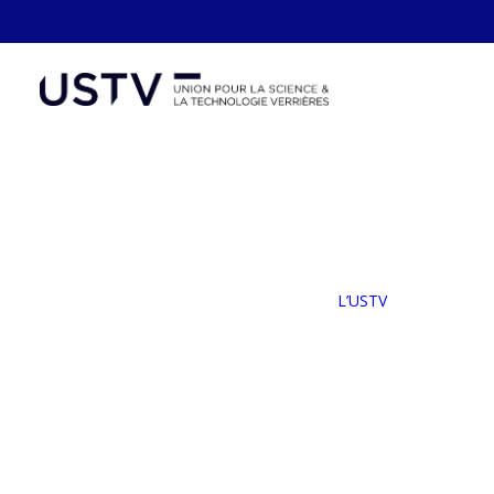
Panneau de gestion des cookies
L’
Not
Le
L’USTV
No
Ad