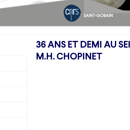
36 ANS ET DEMI AU SE
M.H. CHOPINET
765
4.22 MB
1
8 mars 2024
8 mars 2024