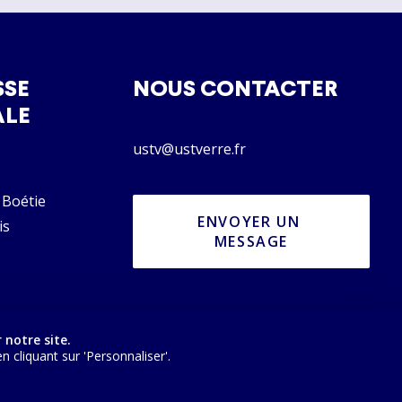
SSE
NOUS CONTACTER
ALE
ustv@ustverre.fr
 Boétie
ENVOYER UN 
is
MESSAGE
 notre site.
cliquant sur 'Personnaliser'.