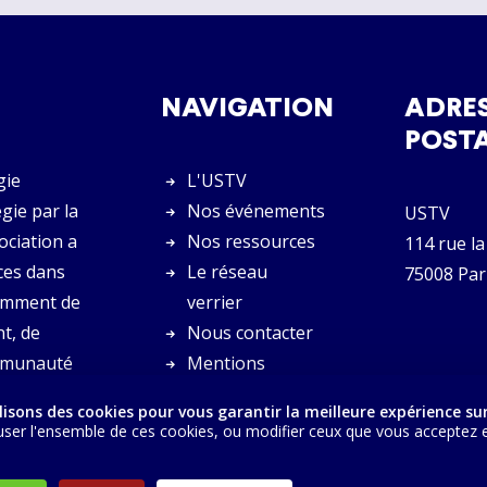
NAVIGATION
ADRE
POST
gie
L'USTV
gie par la
Nos événements
USTV
sociation a
Nos ressources
114 rue la
ces dans
Le réseau
75008 Par
tamment de
verrier
t, de
Nous contacter
communauté
Mentions
légales
lisons des cookies pour vous garantir la meilleure expérience sur
ser l'ensemble de ces cookies, ou modifier ceux que vous acceptez en 