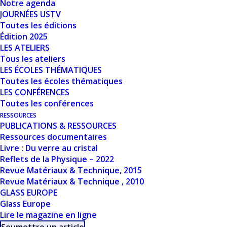
Notre agenda
JOURNÉES USTV
Date de création
1 mars 2024
Toutes les éditions
Édition 2025
LES ATELIERS
Dernière mise à jour
1 mars 2024
Tous les ateliers
LES ÉCOLES THÉMATIQUES
ADVANCED
Toutes les écoles thématiques
LES CONFÉRENCES
GLASS UP-
Toutes les conférences
CYCLING BY
RESSOURCES
PUBLICATIONS & RESSOURCES
Ressources documentaires
ALKALI
Livre : Du verre au cristal
ACTIVATION -
Reflets de la Physique – 2022
Revue Matériaux & Technique, 2015
ENRICO
Revue Matériaux & Technique , 2010
GLASS EUROPE
BERNARDO (UNIV.
Glass Europe
Lire le magazine en ligne
PADOVA)