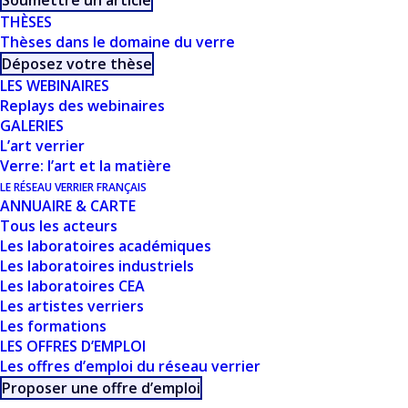
Soumettre un article
THÈSES
Thèses dans le domaine du verre
Déposez votre thèse
LES WEBINAIRES
Replays des webinaires
GALERIES
L’art verrier
Verre: l’art et la matière
CE DOCUMENT FAIT
LE RÉSEAU VERRIER FRANÇAIS
ANNUAIRE & CARTE
Tous les acteurs
PARTIE D'UN
Les laboratoires académiques
ENSEMBLE DE
Les laboratoires industriels
Les laboratoires CEA
RESSOURCES
Les artistes verriers
Les formations
PROPOSÉES SUR
LES OFFRES D’EMPLOI
Les offres d’emploi du réseau verrier
NOTRE SITE
Proposer une offre d’emploi