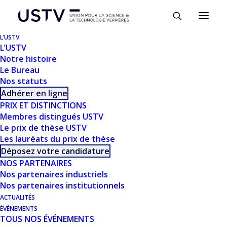
Panneau de gestion des cookies
L’USTV
L’USTV
Notre histoire
Le Bureau
Nos statuts
Adhérer en ligne
PRIX ET DISTINCTIONS
Membres distingués USTV
Le prix de thèse USTV
TÉLÉCHARGER
Les lauréats du prix de thèse
Déposez votre candidature
NOS PARTENAIRES
Télécharger
966
Nos partenaires industriels
Nos partenaires institutionnels
Taille du fichier
18.11 MB
ACTUALITÉS
ÉVÉNEMENTS
TOUS NOS ÉVÉNEMENTS
Nombre de fichiers
1