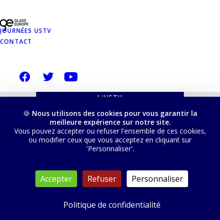
USTVERRE.FR
JOURNÉES USTV
Vous pouvez retrouver toutes nos ressources, les
CONTACT
filtrer, trier et télécharger depuis cette page :
VISITER LES RESSOURCES DE 
L'USTV
🍪
Nous utilisons des cookies pour vous garantir la
meilleure expérience sur notre site.
Vous pouvez accepter ou refuser l'ensemble de ces cookies,
ou modifier ceux que vous acceptez en cliquant sur
'Personnaliser'.
© 2026 USTV. Tous droits réservés
Accepter
Refuser
Personnaliser
Politique de confidentialité