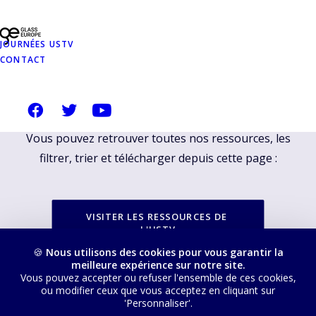
RESSOURCES
PROPOSÉES SUR
JOURNÉES USTV
CONTACT
NOTRE SITE
USTVERRE.FR
Vous pouvez retrouver toutes nos ressources, les
filtrer, trier et télécharger depuis cette page :
VISITER LES RESSOURCES DE 
L'USTV
🍪
Nous utilisons des cookies pour vous garantir la
meilleure expérience sur notre site.
Vous pouvez accepter ou refuser l'ensemble de ces cookies,
ou modifier ceux que vous acceptez en cliquant sur
'Personnaliser'.