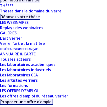
Soumettre un article
THÈSES
COMPARAISON ET
Thèses dans le domaine du verre
Déposez votre thèse
LIMITES - P.
LES WEBINAIRES
FRUGIER
Replays des webinaires
GALERIES
L’art verrier
Verre: l’art et la matière
LE RÉSEAU VERRIER FRANÇAIS
ANNUAIRE & CARTE
Tous les acteurs
Les laboratoires académiques
Les laboratoires industriels
Les laboratoires CEA
CE DOCUMENT FAIT
Les artistes verriers
Les formations
PARTIE D'UN
LES OFFRES D’EMPLOI
Les offres d’emploi du réseau verrier
ENSEMBLE DE
Proposer une offre d’emploi