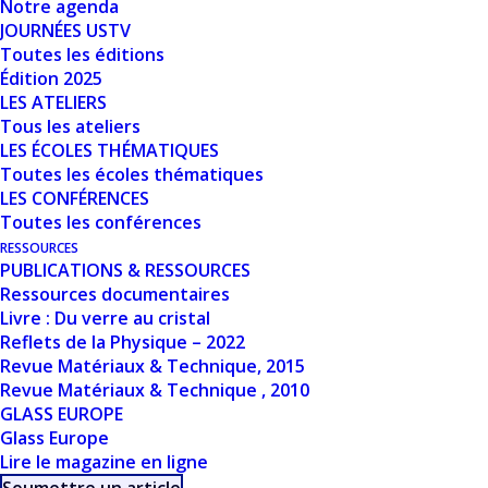
Notre agenda
Nombre de fichiers
1
JOURNÉES USTV
Toutes les éditions
Date de création
15 mars 2024
Édition 2025
LES ATELIERS
Dernière mise à
Tous les ateliers
15 mars 2024
LES ÉCOLES THÉMATIQUES
jour
Toutes les écoles thématiques
LES CONFÉRENCES
APPROCHE
Toutes les conférences
RESSOURCES
EXPÉRIMENTALE -
PUBLICATIONS & RESSOURCES
Ressources documentaires
TESTS
Livre : Du verre au cristal
Reflets de la Physique – 2022
D'ALTÉRATION
Revue Matériaux & Technique, 2015
NORMALISÉS ET
Revue Matériaux & Technique , 2010
GLASS EUROPE
PROTOCOLES
Glass Europe
Lire le magazine en ligne
EXPÉRIMENTAUX,