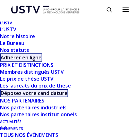
Panneau de gestion des cookies
L’USTV
L’USTV
Notre histoire
Le Bureau
Nos statuts
Adhérer en ligne
PRIX ET DISTINCTIONS
Membres distingués USTV
Le prix de thèse USTV
Les lauréats du prix de thèse
TÉLÉCHARGER
Déposez votre candidature
NOS PARTENAIRES
Nos partenaires industriels
Télécharger
491
Nos partenaires institutionnels
ACTUALITÉS
Taille du fichier
1.42 MB
ÉVÉNEMENTS
TOUS NOS ÉVÉNEMENTS