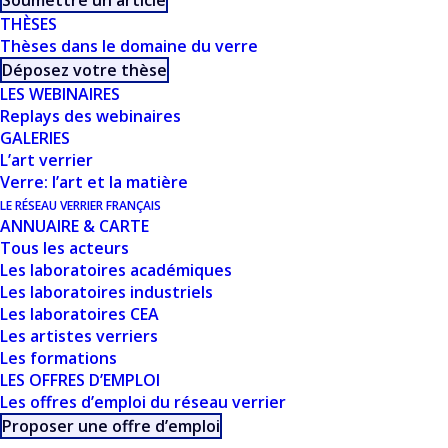
Soumettre un article
THÈSES
GLASS MELTING -
Thèses dans le domaine du verre
Déposez votre thèse
F. PIGEONNEAU
LES WEBINAIRES
Replays des webinaires
GALERIES
L’art verrier
Verre: l’art et la matière
LE RÉSEAU VERRIER FRANÇAIS
ANNUAIRE & CARTE
Tous les acteurs
Les laboratoires académiques
Les laboratoires industriels
CE DOCUMENT FAIT
Les laboratoires CEA
PARTIE D'UN
Les artistes verriers
Les formations
ENSEMBLE DE
LES OFFRES D’EMPLOI
Les offres d’emploi du réseau verrier
RESSOURCES
Proposer une offre d’emploi