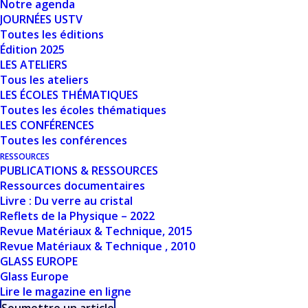
Notre agenda
Nombre de fichiers
1
JOURNÉES USTV
Toutes les éditions
Date de création
24 mars 2024
Édition 2025
LES ATELIERS
Dernière mise à
Tous les ateliers
24 mars 2024
LES ÉCOLES THÉMATIQUES
jour
Toutes les écoles thématiques
LES CONFÉRENCES
BUBBLE RISING
Toutes les conférences
RESSOURCES
AND DRAINAGE
PUBLICATIONS & RESSOURCES
Ressources documentaires
OF THIN FILMS OF
Livre : Du verre au cristal
Reflets de la Physique – 2022
MOLTEN GLASS.
Revue Matériaux & Technique, 2015
APPLICATION TO
Revue Matériaux & Technique , 2010
GLASS EUROPE
THE FOAM
Glass Europe
Lire le magazine en ligne
STABILITY IN