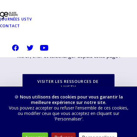
PROPOSÉES SUR
NOTRE SITE
JOURNÉES USTV
CONTACT
USTVERRE.FR
Vous pouvez retrouver toutes nos ressources, les
filtrer, trier et télécharger depuis cette page :
VISITER LES RESSOURCES DE 
L'USTV
🍪
Nous utilisons des cookies pour vous garantir la
meilleure expérience sur notre site.
Vous pouvez accepter ou refuser l'ensemble de ces cookies,
ou modifier ceux que vous acceptez en cliquant sur
'Personnaliser'.
© 2026 USTV. Tous droits réservés