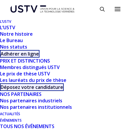
Panneau de gestion des cookies
L’USTV
L’USTV
Notre histoire
Le Bureau
Nos statuts
Adhérer en ligne
PRIX ET DISTINCTIONS
Membres distingués USTV
Le prix de thèse USTV
TÉLÉCHARGER
Les lauréats du prix de thèse
Déposez votre candidature
NOS PARTENAIRES
Télécharger
1323
Nos partenaires industriels
Nos partenaires institutionnels
Taille du fichier
2.26 MB
ACTUALITÉS
ÉVÉNEMENTS
TOUS NOS ÉVÉNEMENTS
Nombre de fichiers
1