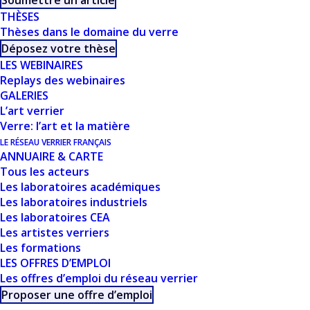
Soumettre un article
THÈSES
SILICATÉS ET
Thèses dans le domaine du verre
CARBONATÉS EN
Déposez votre thèse
LES WEBINAIRES
PRESSION ET
Replays des webinaires
GALERIES
TEMPÉRATURE ET
L’art verrier
Verre: l’art et la matière
QUELQUES
LE RÉSEAU VERRIER FRANÇAIS
ANNUAIRE & CARTE
APPLICATIONS
Tous les acteurs
Les laboratoires académiques
GÉOPHYSIQUES -
Les laboratoires industriels
Les laboratoires CEA
F. GAILLARD (ISTO,
Les artistes verriers
ORLÉANS)
Les formations
LES OFFRES D’EMPLOI
Les offres d’emploi du réseau verrier
Proposer une offre d’emploi