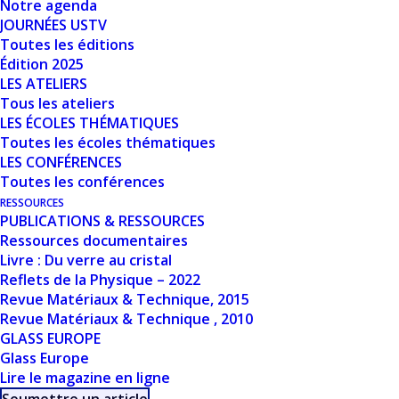
Notre agenda
JOURNÉES USTV
Date de création
1 mars 2024
Toutes les éditions
Édition 2025
LES ATELIERS
Dernière mise à jour
1 mars 2024
Tous les ateliers
LES ÉCOLES THÉMATIQUES
CONDUCTIVITÉ
Toutes les écoles thématiques
LES CONFÉRENCES
ÉLECTRIQUE -
Toutes les conférences
MESURES
RESSOURCES
PUBLICATIONS & RESSOURCES
Ressources documentaires
EXPÉRIMENTALES
Livre : Du verre au cristal
DES
Reflets de la Physique – 2022
Revue Matériaux & Technique, 2015
CONDUCTIVITÉS
Revue Matériaux & Technique , 2010
GLASS EUROPE
ÉLECTRIQUES DE
Glass Europe
Lire le magazine en ligne
LIQUIDES