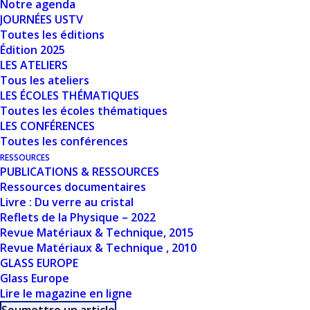
Notre agenda
Nombre de fichiers
1
JOURNÉES USTV
Toutes les éditions
Date de création
8 mars 2024
Édition 2025
LES ATELIERS
Tous les ateliers
Dernière mise à jour
8 mars 2024
LES ÉCOLES THÉMATIQUES
Toutes les écoles thématiques
CRÉATION ET
LES CONFÉRENCES
Toutes les conférences
NUCLÉATION DE
RESSOURCES
PUBLICATIONS & RESSOURCES
BULLES DE LA
Ressources documentaires
Livre : Du verre au cristal
FUSION DE VERRE
Reflets de la Physique – 2022
ISSU DE CALCIN -
Revue Matériaux & Technique, 2015
Revue Matériaux & Technique , 2010
DAMIEN BOLORÉ
GLASS EUROPE
Glass Europe
(SGR)
Lire le magazine en ligne