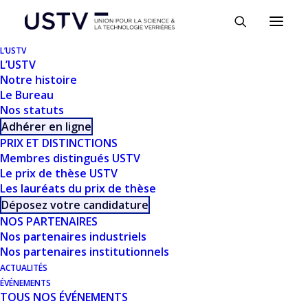
Panneau de gestion des cookies
L’USTV
L’USTV
Notre histoire
Le Bureau
Nos statuts
Adhérer en ligne
PRIX ET DISTINCTIONS
Membres distingués USTV
Le prix de thèse USTV
Les lauréats du prix de thèse
TÉLÉCHARGER
Déposez votre candidature
NOS PARTENAIRES
Nos partenaires industriels
Télécharger
169
Nos partenaires institutionnels
ACTUALITÉS
Taille du fichier
8.02 MB
ÉVÉNEMENTS
TOUS NOS ÉVÉNEMENTS