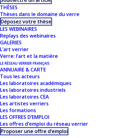
Soumettre un article
THÈSES
Thèses dans le domaine du verre
Déposez votre thèse
LES WEBINAIRES
Replays des webinaires
GALERIES
L’art verrier
Verre: l’art et la matière
CE DOCUMENT FAIT
LE RÉSEAU VERRIER FRANÇAIS
ANNUAIRE & CARTE
PARTIE D'UN
Tous les acteurs
Les laboratoires académiques
ENSEMBLE DE
Les laboratoires industriels
Les laboratoires CEA
RESSOURCES
Les artistes verriers
PROPOSÉES SUR
Les formations
LES OFFRES D’EMPLOI
NOTRE SITE
Les offres d’emploi du réseau verrier
Proposer une offre d’emploi
USTVERRE.FR