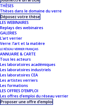
Soumettre un article
THÈSES
Thèses dans le domaine du verre
Déposez votre thèse
LES WEBINAIRES
Replays des webinaires
CE DOCUMENT FAIT
GALERIES
L’art verrier
PARTIE D'UN
Verre: l’art et la matière
LE RÉSEAU VERRIER FRANÇAIS
ENSEMBLE DE
ANNUAIRE & CARTE
Tous les acteurs
RESSOURCES
Les laboratoires académiques
Les laboratoires industriels
PROPOSÉES SUR
Les laboratoires CEA
Les artistes verriers
NOTRE SITE
Les formations
LES OFFRES D’EMPLOI
USTVERRE.FR
Les offres d’emploi du réseau verrier
Proposer une offre d’emploi
Vous pouvez retrouver toutes nos ressources, les