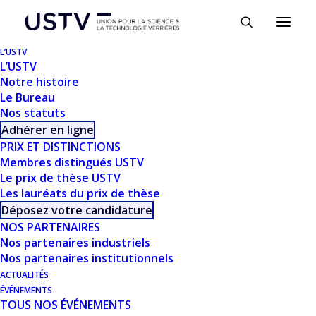
Panneau de gestion des cookies
L’USTV
L’USTV
Notre histoire
Le Bureau
Nos statuts
Adhérer en ligne
PRIX ET DISTINCTIONS
Membres distingués USTV
Le prix de thèse USTV
Les lauréats du prix de thèse
TÉLÉCHARGER
Déposez votre candidature
NOS PARTENAIRES
Nos partenaires industriels
Télécharger
560
Nos partenaires institutionnels
ACTUALITÉS
Taille du fichier
2.70 MB
ÉVÉNEMENTS
TOUS NOS ÉVÉNEMENTS