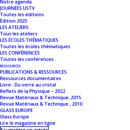
Notre agenda
Nombre de fichiers
1
JOURNÉES USTV
Toutes les éditions
Date de création
19 mars 2024
Édition 2025
LES ATELIERS
Tous les ateliers
Dernière mise à
19 mars 2024
LES ÉCOLES THÉMATIQUES
jour
Toutes les écoles thématiques
LES CONFÉRENCES
DIFFUSION DES
Toutes les conférences
RESSOURCES
RAYONS X ET DES
PUBLICATIONS & RESSOURCES
Ressources documentaires
NEUTRONS AUX
Livre : Du verre au cristal
Reflets de la Physique – 2022
PETITS ANGLES -
Revue Matériaux & Technique, 2015
Revue Matériaux & Technique , 2010
C. LEVELUT
GLASS EUROPE
Glass Europe
Lire le magazine en ligne