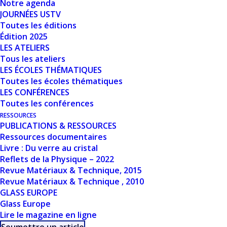
Notre agenda
Nombre de fichiers
1
JOURNÉES USTV
Toutes les éditions
Date de création
28 mars 2024
Édition 2025
LES ATELIERS
Tous les ateliers
Dernière mise à
28 mars 2024
LES ÉCOLES THÉMATIQUES
jour
Toutes les écoles thématiques
LES CONFÉRENCES
DYNAMIC
Toutes les conférences
RESSOURCES
FRACTURE OF
PUBLICATIONS & RESSOURCES
Ressources documentaires
ALKALI SILICATE
Livre : Du verre au cristal
Reflets de la Physique – 2022
GLASSES:
Revue Matériaux & Technique, 2015
Revue Matériaux & Technique , 2010
INSIGHTS FROM
GLASS EUROPE
Glass Europe
LARGE SCALE
Lire le magazine en ligne
ATOMISTIC