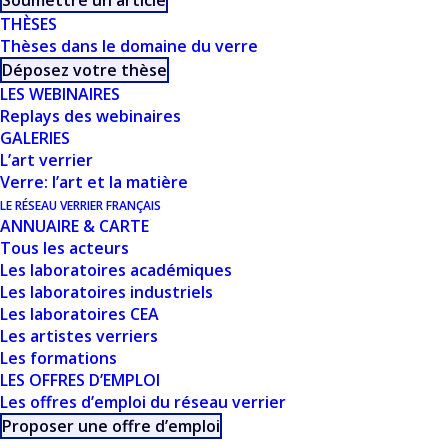
Soumettre un article
THÈSES
SIMULATIONS - S.
Thèses dans le domaine du verre
Déposez votre thèse
ISPAS
LES WEBINAIRES
Replays des webinaires
GALERIES
L’art verrier
Verre: l’art et la matière
LE RÉSEAU VERRIER FRANÇAIS
ANNUAIRE & CARTE
Tous les acteurs
Les laboratoires académiques
Les laboratoires industriels
CE DOCUMENT FAIT
Les laboratoires CEA
Les artistes verriers
PARTIE D'UN
Les formations
LES OFFRES D’EMPLOI
ENSEMBLE DE
Les offres d’emploi du réseau verrier
RESSOURCES
Proposer une offre d’emploi