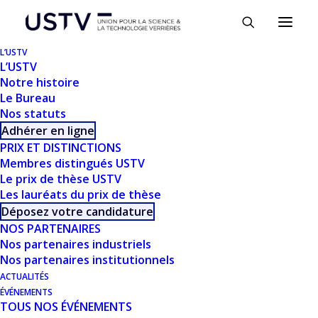
Panneau de gestion des cookies
L’USTV
L’USTV
Notre histoire
Le Bureau
Nos statuts
Adhérer en ligne
PRIX ET DISTINCTIONS
Membres distingués USTV
Le prix de thèse USTV
Les lauréats du prix de thèse
TÉLÉCHARGER
Déposez votre candidature
NOS PARTENAIRES
Nos partenaires industriels
Télécharger
1233
Nos partenaires institutionnels
ACTUALITÉS
Taille du fichier
2.48 MB
ÉVÉNEMENTS
TOUS NOS ÉVÉNEMENTS