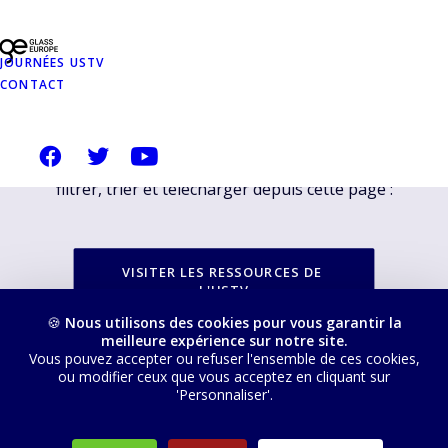
PROPOSÉES SUR
NOTRE SITE
JOURNÉES USTV
CONTACT
USTVERRE.FR
Vous pouvez retrouver toutes nos ressources, les
filtrer, trier et télécharger depuis cette page :
VISITER LES RESSOURCES DE 
L'USTV
🍪
Nous utilisons des cookies pour vous garantir la
meilleure expérience sur notre site.
Vous pouvez accepter ou refuser l'ensemble de ces cookies,
ou modifier ceux que vous acceptez en cliquant sur
'Personnaliser'.
© 2026 USTV. Tous droits réservés