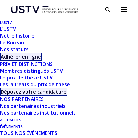
Panneau de gestion des cookies
L’USTV
L’USTV
Notre histoire
Le Bureau
Nos statuts
Adhérer en ligne
PRIX ET DISTINCTIONS
Membres distingués USTV
Le prix de thèse USTV
VOIR SUR YOUTUBE
Les lauréats du prix de thèse
Déposez votre candidature
NOS PARTENAIRES
Télécharger
138
Nos partenaires industriels
Nos partenaires institutionnels
Taille du fichier
0.00 KB
ACTUALITÉS
ÉVÉNEMENTS
TOUS NOS ÉVÉNEMENTS
Nombre de fichiers
1