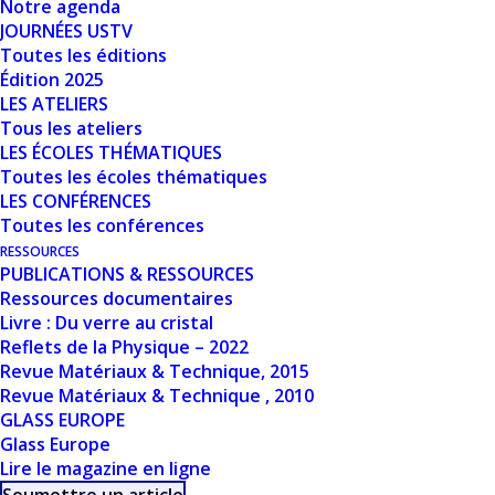
Notre agenda
JOURNÉES USTV
Date de création
21 mars 2024
Toutes les éditions
Édition 2025
LES ATELIERS
Dernière mise à
21 mars 2024
Tous les ateliers
jour
LES ÉCOLES THÉMATIQUES
Toutes les écoles thématiques
ETUDE DES
LES CONFÉRENCES
Toutes les conférences
VITRAUX DE LA
RESSOURCES
PUBLICATIONS & RESSOURCES
SAINTE-CHAPELLE
Ressources documentaires
Livre : Du verre au cristal
DE PARIS
Reflets de la Physique – 2022
Revue Matériaux & Technique, 2015
Revue Matériaux & Technique , 2010
GLASS EUROPE
Glass Europe
Lire le magazine en ligne