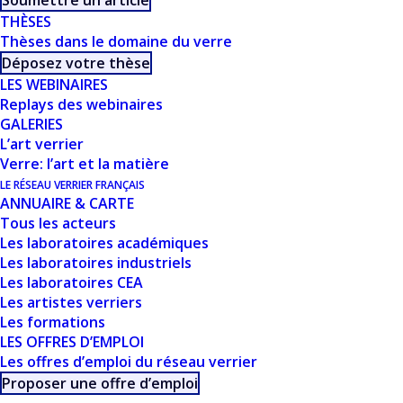
Soumettre un article
THÈSES
Thèses dans le domaine du verre
Déposez votre thèse
CE DOCUMENT FAIT
LES WEBINAIRES
PARTIE D'UN
Replays des webinaires
GALERIES
ENSEMBLE DE
L’art verrier
Verre: l’art et la matière
RESSOURCES
LE RÉSEAU VERRIER FRANÇAIS
ANNUAIRE & CARTE
PROPOSÉES SUR
Tous les acteurs
Les laboratoires académiques
NOTRE SITE
Les laboratoires industriels
Les laboratoires CEA
USTVERRE.FR
Les artistes verriers
Les formations
LES OFFRES D’EMPLOI
Vous pouvez retrouver toutes nos ressources, les
Les offres d’emploi du réseau verrier
filtrer, trier et télécharger depuis cette page :
Proposer une offre d’emploi