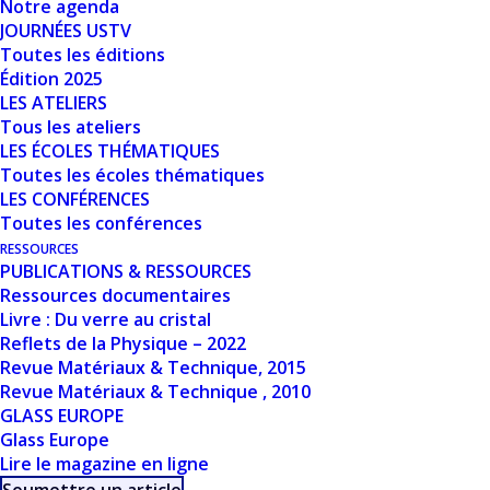
Notre agenda
Nombre de fichiers
1
JOURNÉES USTV
Toutes les éditions
Date de création
11 mars 2024
Édition 2025
LES ATELIERS
Tous les ateliers
Dernière mise à
11 mars 2024
LES ÉCOLES THÉMATIQUES
jour
Toutes les écoles thématiques
LES CONFÉRENCES
FOURS,
Toutes les conférences
RESSOURCES
COMPOSITIONS
PUBLICATIONS & RESSOURCES
Ressources documentaires
ET ÉQUILIBRE
Livre : Du verre au cristal
Reflets de la Physique – 2022
RÉDOX - M-H.
Revue Matériaux & Technique, 2015
Revue Matériaux & Technique , 2010
CHOPINET
GLASS EUROPE
Glass Europe
Lire le magazine en ligne