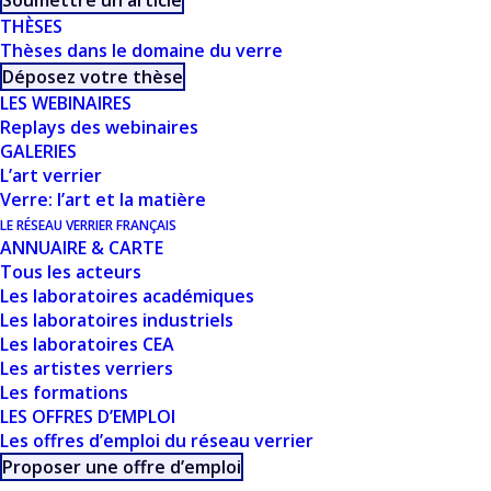
Soumettre un article
THÈSES
Thèses dans le domaine du verre
Déposez votre thèse
LES WEBINAIRES
Replays des webinaires
CE DOCUMENT FAIT
GALERIES
L’art verrier
PARTIE D'UN
Verre: l’art et la matière
LE RÉSEAU VERRIER FRANÇAIS
ENSEMBLE DE
ANNUAIRE & CARTE
Tous les acteurs
RESSOURCES
Les laboratoires académiques
Les laboratoires industriels
PROPOSÉES SUR
Les laboratoires CEA
Les artistes verriers
NOTRE SITE
Les formations
LES OFFRES D’EMPLOI
USTVERRE.FR
Les offres d’emploi du réseau verrier
Proposer une offre d’emploi
Vous pouvez retrouver toutes nos ressources, les