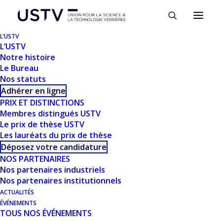
Panneau de gestion des cookies
L’USTV
L’USTV
Notre histoire
Le Bureau
Nos statuts
Adhérer en ligne
PRIX ET DISTINCTIONS
Membres distingués USTV
Le prix de thèse USTV
Les lauréats du prix de thèse
TÉLÉCHARGER
Déposez votre candidature
NOS PARTENAIRES
Nos partenaires industriels
Télécharger
1114
Nos partenaires institutionnels
ACTUALITÉS
Taille du fichier
2.91 MB
ÉVÉNEMENTS
TOUS NOS ÉVÉNEMENTS