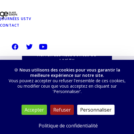
USTVERRE.FR
JOURNÉES USTV
Vous pouvez retrouver toutes nos ressources, les
CONTACT
filtrer, trier et télécharger depuis cette page :
VISITER LES RESSOURCES DE 
L'USTV
🍪
Nous utilisons des cookies pour vous garantir la
meilleure expérience sur notre site.
Vous pouvez accepter ou refuser l'ensemble de ces cookies,
ou modifier ceux que vous acceptez en cliquant sur
'Personnaliser'.
© 2026 USTV. Tous droits réservés
Accepter
Refuser
Personnaliser
Politique de confidentialité