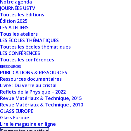
Nombre de fichiers
Notre agenda
1
JOURNÉES USTV
Toutes les éditions
Date de création
11 mars 2024
Édition 2025
LES ATELIERS
Dernière mise à
Tous les ateliers
11 mars 2024
LES ÉCOLES THÉMATIQUES
jour
Toutes les écoles thématiques
LES CONFÉRENCES
GENERAL
Toutes les conférences
RESSOURCES
INTRODUCTION -
PUBLICATIONS & RESSOURCES
Ressources documentaires
STRUCTURE AND
Livre : Du verre au cristal
PROPERTIES OF
Reflets de la Physique – 2022
Revue Matériaux & Technique, 2015
GLASSES AND
Revue Matériaux & Technique , 2010
GLASS EUROPE
MELTS - D.
Glass Europe
Lire le magazine en ligne
NEUVILLE