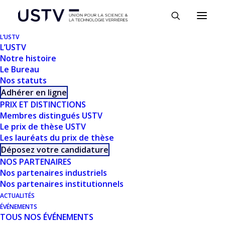
Panneau de gestion des cookies
L’USTV
L’USTV
Notre histoire
Le Bureau
Nos statuts
Adhérer en ligne
PRIX ET DISTINCTIONS
Membres distingués USTV
Le prix de thèse USTV
Les lauréats du prix de thèse
TÉLÉCHARGER
Déposez votre candidature
NOS PARTENAIRES
Nos partenaires industriels
Télécharger
782
Nos partenaires institutionnels
ACTUALITÉS
Taille du fichier
85.79 MB
ÉVÉNEMENTS
TOUS NOS ÉVÉNEMENTS