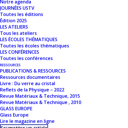
Notre agenda
JOURNÉES USTV
Date de création
5 mars 2024
Toutes les éditions
Édition 2025
LES ATELIERS
Dernière mise à jour
5 mars 2024
Tous les ateliers
LES ÉCOLES THÉMATIQUES
LA CRÉATION DE
Toutes les écoles thématiques
LES CONFÉRENCES
NOUVEAUX
Toutes les conférences
VITRAUX :
RESSOURCES
PUBLICATIONS & RESSOURCES
Ressources documentaires
TENDANCES
Livre : Du verre au cristal
THÉMATIQUES,
Reflets de la Physique – 2022
Revue Matériaux & Technique, 2015
ÉVOLUTIONS DES
Revue Matériaux & Technique , 2010
GLASS EUROPE
TECHNOLOGIES
Glass Europe
Lire le magazine en ligne
DU VERRE ET