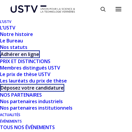
Panneau de gestion des cookies
L’USTV
L’USTV
Notre histoire
Le Bureau
Nos statuts
Adhérer en ligne
PRIX ET DISTINCTIONS
Membres distingués USTV
Le prix de thèse USTV
TÉLÉCHARGER
Les lauréats du prix de thèse
Déposez votre candidature
NOS PARTENAIRES
Télécharger
1039
Nos partenaires industriels
Nos partenaires institutionnels
Taille du fichier
12.44 MB
ACTUALITÉS
ÉVÉNEMENTS
TOUS NOS ÉVÉNEMENTS
Nombre de fichiers
1