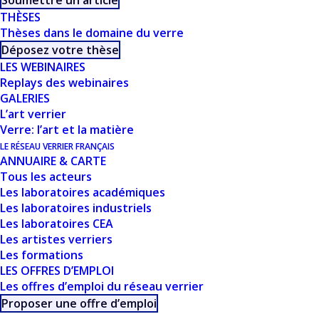
Soumettre un article
THÈSES
EXPOSITIONS DES
Thèses dans le domaine du verre
RÉALISATIONS -J.-
Déposez votre thèse
LES WEBINAIRES
P. DEREMBLE
Replays des webinaires
GALERIES
L’art verrier
Verre: l’art et la matière
LE RÉSEAU VERRIER FRANÇAIS
ANNUAIRE & CARTE
Tous les acteurs
Les laboratoires académiques
Les laboratoires industriels
Les laboratoires CEA
CE DOCUMENT FAIT
Les artistes verriers
Les formations
PARTIE D'UN
LES OFFRES D’EMPLOI
Les offres d’emploi du réseau verrier
ENSEMBLE DE
Proposer une offre d’emploi