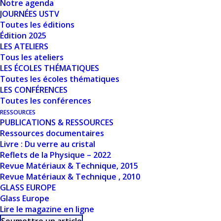
Notre agenda
JOURNÉES USTV
Date de
Toutes les éditions
26 novembre 2024
création
Édition 2025
LES ATELIERS
Tous les ateliers
Dernière mise
LES ÉCOLES THÉMATIQUES
26 novembre 2024
à jour
Toutes les écoles thématiques
LES CONFÉRENCES
LA TRADUCTION
Toutes les conférences
RESSOURCES
D’UNE ŒUVRE
PUBLICATIONS & RESSOURCES
Ressources documentaires
D’ART À TRAVERS
Livre : Du verre au cristal
Reflets de la Physique – 2022
LE PRISME D’UN
Revue Matériaux & Technique, 2015
Revue Matériaux & Technique , 2010
VITRAIL : LES
GLASS EUROPE
Glass Europe
PROBLÉMATIQUES
Lire le magazine en ligne