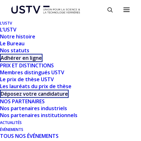
Panneau de gestion des cookies
L’USTV
L’USTV
Notre histoire
Le Bureau
Nos statuts
Adhérer en ligne
PRIX ET DISTINCTIONS
Membres distingués USTV
Le prix de thèse USTV
TÉLÉCHARGER
Les lauréats du prix de thèse
Déposez votre candidature
NOS PARTENAIRES
Télécharger
1377
Nos partenaires industriels
Nos partenaires institutionnels
Taille du fichier
2.68 MB
ACTUALITÉS
ÉVÉNEMENTS
TOUS NOS ÉVÉNEMENTS
Nombre de fichiers
1