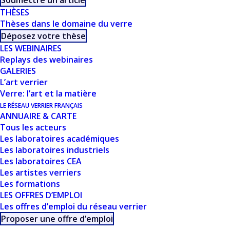
Soumettre un article
TECHNIQUES
THÈSES
RENCONTRÉES
Thèses dans le domaine du verre
Déposez votre thèse
AUJOURD’HUI
LES WEBINAIRES
Replays des webinaires
LORS DE LA
GALERIES
L’art verrier
COLLABORATION
Verre: l’art et la matière
ENTRE ARTISTE ET
LE RÉSEAU VERRIER FRANÇAIS
ANNUAIRE & CARTE
MAÎTRE VERRIER -
Tous les acteurs
Les laboratoires académiques
ATELIER SIMON-
Les laboratoires industriels
Les laboratoires CEA
MARQ
Les artistes verriers
Les formations
LES OFFRES D’EMPLOI
Les offres d’emploi du réseau verrier
Proposer une offre d’emploi