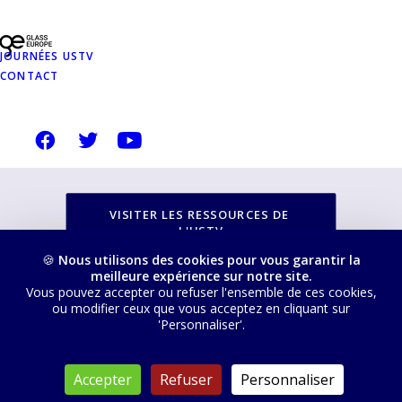
NOTRE SITE
JOURNÉES USTV
USTVERRE.FR
CONTACT
Vous pouvez retrouver toutes nos ressources, les
filtrer, trier et télécharger depuis cette page :
VISITER LES RESSOURCES DE 
L'USTV
🍪
Nous utilisons des cookies pour vous garantir la
meilleure expérience sur notre site.
Vous pouvez accepter ou refuser l'ensemble de ces cookies,
ou modifier ceux que vous acceptez en cliquant sur
'Personnaliser'.
© 2026 USTV. Tous droits réservés
Accepter
Refuser
Personnaliser