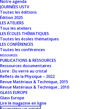
Notre agenda
JOURNÉES USTV
Toutes les éditions
Taille du fichier
5.04 MB
Édition 2025
LES ATELIERS
Nombre de fichiers
1
Tous les ateliers
LES ÉCOLES THÉMATIQUES
Date de création
15 mars 2024
Toutes les écoles thématiques
LES CONFÉRENCES
Toutes les conférences
Dernière mise à
15 mars 2024
RESSOURCES
jour
PUBLICATIONS & RESSOURCES
Ressources documentaires
LE STOCKAGE DE
Livre : Du verre au cristal
Reflets de la Physique – 2022
DONNÉES
Revue Matériaux & Technique, 2015
Revue Matériaux & Technique , 2010
PÉRENNE DANS
GLASS EUROPE
Glass Europe
LES ERRES : MYTHE
Lire le magazine en ligne