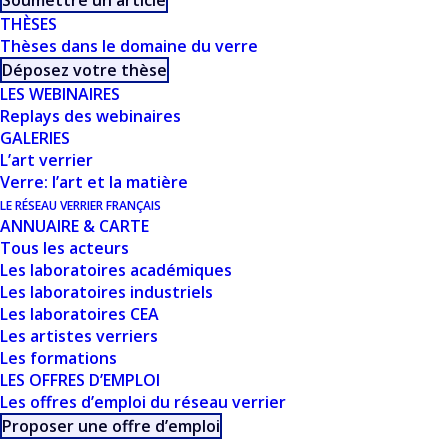
Soumettre un article
OU RÉALITÉ ? - L.
THÈSES
CANIONI
Thèses dans le domaine du verre
Déposez votre thèse
LES WEBINAIRES
Replays des webinaires
GALERIES
L’art verrier
Verre: l’art et la matière
LE RÉSEAU VERRIER FRANÇAIS
ANNUAIRE & CARTE
Tous les acteurs
CE DOCUMENT FAIT
Les laboratoires académiques
Les laboratoires industriels
PARTIE D'UN
Les laboratoires CEA
Les artistes verriers
ENSEMBLE DE
Les formations
LES OFFRES D’EMPLOI
RESSOURCES
Les offres d’emploi du réseau verrier
Proposer une offre d’emploi
PROPOSÉES SUR