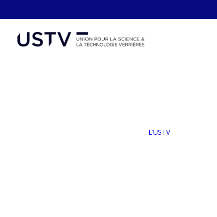
Panneau de gestion des cookies
L’
Not
Le
L’USTV
No
Ad