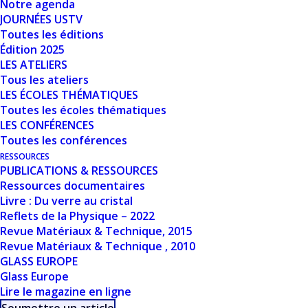
Notre agenda
Nombre de fichiers
1
JOURNÉES USTV
Toutes les éditions
Date de création
1 mars 2024
Édition 2025
LES ATELIERS
Dernière mise à jour
1 mars 2024
Tous les ateliers
LES ÉCOLES THÉMATIQUES
Toutes les écoles thématiques
LIEN PROPRIÉTÉS
LES CONFÉRENCES
Toutes les conférences
PHYSIQUES –
RESSOURCES
MODÉLISATION:
PUBLICATIONS & RESSOURCES
Ressources documentaires
APPROCHE PAR
Livre : Du verre au cristal
Reflets de la Physique – 2022
DYNAMIQUE
Revue Matériaux & Technique, 2015
Revue Matériaux & Technique , 2010
MOLÉCULAIRE -
GLASS EUROPE
Glass Europe
MATTHIEU
Lire le magazine en ligne