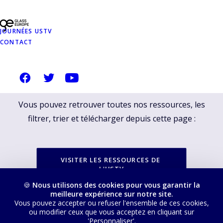
RESSOURCES
JOURNÉES USTV
PROPOSÉES SUR
CONTACT
NOTRE SITE
USTVERRE.FR
Vous pouvez retrouver toutes nos ressources, les
filtrer, trier et télécharger depuis cette page :
VISITER LES RESSOURCES DE 
L'USTV
🍪
Nous utilisons des cookies pour vous garantir la
meilleure expérience sur notre site.
Vous pouvez accepter ou refuser l'ensemble de ces cookies,
ou modifier ceux que vous acceptez en cliquant sur
'Personnaliser'.