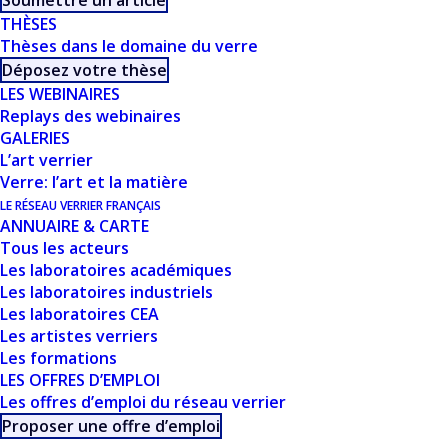
Soumettre un article
MICOULAUT
THÈSES
(SORBONNE
Thèses dans le domaine du verre
Déposez votre thèse
UNIVERSITÉ,
LES WEBINAIRES
Replays des webinaires
PARIS)
GALERIES
L’art verrier
Verre: l’art et la matière
LE RÉSEAU VERRIER FRANÇAIS
ANNUAIRE & CARTE
Tous les acteurs
Les laboratoires académiques
Les laboratoires industriels
Les laboratoires CEA
Les artistes verriers
CE DOCUMENT FAIT
Les formations
LES OFFRES D’EMPLOI
PARTIE D'UN
Les offres d’emploi du réseau verrier
Proposer une offre d’emploi
ENSEMBLE DE