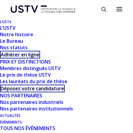
Panneau de gestion des cookies
L’USTV
L’USTV
Notre histoire
Le Bureau
Nos statuts
Adhérer en ligne
PRIX ET DISTINCTIONS
Membres distingués USTV
Le prix de thèse USTV
Les lauréats du prix de thèse
TÉLÉCHARGER
Déposez votre candidature
NOS PARTENAIRES
Nos partenaires industriels
Télécharger
1012
Nos partenaires institutionnels
ACTUALITÉS
Taille du fichier
14.83 MB
ÉVÉNEMENTS
TOUS NOS ÉVÉNEMENTS