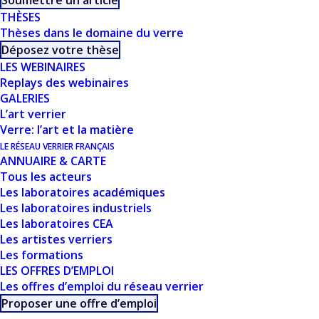
Soumettre un article
THÈSES
Thèses dans le domaine du verre
CE DOCUMENT FAIT
Déposez votre thèse
LES WEBINAIRES
PARTIE D'UN
Replays des webinaires
GALERIES
ENSEMBLE DE
L’art verrier
Verre: l’art et la matière
RESSOURCES
LE RÉSEAU VERRIER FRANÇAIS
ANNUAIRE & CARTE
PROPOSÉES SUR
Tous les acteurs
Les laboratoires académiques
NOTRE SITE
Les laboratoires industriels
Les laboratoires CEA
USTVERRE.FR
Les artistes verriers
Les formations
Vous pouvez retrouver toutes nos ressources, les
LES OFFRES D’EMPLOI
Les offres d’emploi du réseau verrier
filtrer, trier et télécharger depuis cette page :
Proposer une offre d’emploi