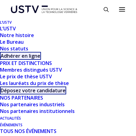
Panneau de gestion des cookies
L’USTV
L’USTV
Notre histoire
Le Bureau
Nos statuts
Adhérer en ligne
PRIX ET DISTINCTIONS
Membres distingués USTV
Le prix de thèse USTV
Les lauréats du prix de thèse
TÉLÉCHARGER
Déposez votre candidature
NOS PARTENAIRES
Nos partenaires industriels
Télécharger
839
Nos partenaires institutionnels
ACTUALITÉS
Taille du fichier
2.28 MB
ÉVÉNEMENTS
TOUS NOS ÉVÉNEMENTS