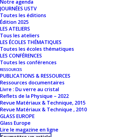
Notre agenda
Nombre de fichiers
1
JOURNÉES USTV
Toutes les éditions
Date de création
8 mars 2024
Édition 2025
LES ATELIERS
Tous les ateliers
Dernière mise à jour
8 mars 2024
LES ÉCOLES THÉMATIQUES
Toutes les écoles thématiques
LUMINESCENCE
LES CONFÉRENCES
Toutes les conférences
DES IONS DE
RESSOURCES
PUBLICATIONS & RESSOURCES
TERRES RARES - A.-
Ressources documentaires
Livre : Du verre au cristal
M. JURDYC
Reflets de la Physique – 2022
Revue Matériaux & Technique, 2015
Revue Matériaux & Technique , 2010
GLASS EUROPE
Glass Europe
Lire le magazine en ligne