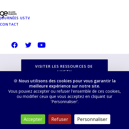
NOTRE SITE
USTVERRE.FR
JOURNÉES USTV
CONTACT
Vous pouvez retrouver toutes nos ressources, les
filtrer, trier et télécharger depuis cette page :
VISITER LES RESSOURCES DE 
L'USTV
🍪
Nous utilisons des cookies pour vous garantir la
meilleure expérience sur notre site.
Vous pouvez accepter ou refuser l'ensemble de ces cookies,
ou modifier ceux que vous acceptez en cliquant sur
'Personnaliser'.
© 2026 USTV. Tous droits réservés
Accepter
Refuser
Personnaliser