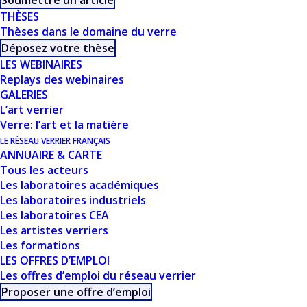
Soumettre un article
THÈSES
- G. GENESTE
Thèses dans le domaine du verre
Déposez votre thèse
LES WEBINAIRES
Replays des webinaires
GALERIES
L’art verrier
Verre: l’art et la matière
LE RÉSEAU VERRIER FRANÇAIS
ANNUAIRE & CARTE
Tous les acteurs
CE DOCUMENT FAIT
Les laboratoires académiques
Les laboratoires industriels
PARTIE D'UN
Les laboratoires CEA
Les artistes verriers
ENSEMBLE DE
Les formations
LES OFFRES D’EMPLOI
RESSOURCES
Les offres d’emploi du réseau verrier
PROPOSÉES SUR
Proposer une offre d’emploi