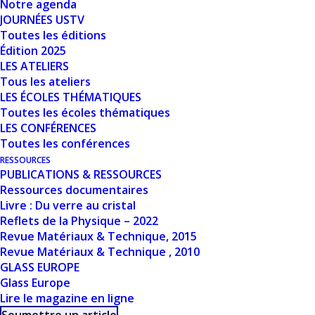
Notre agenda
Nombre de fichiers
1
JOURNÉES USTV
Toutes les éditions
Date de création
24 mars 2024
Édition 2025
LES ATELIERS
Tous les ateliers
Dernière mise à
24 mars 2024
LES ÉCOLES THÉMATIQUES
jour
Toutes les écoles thématiques
LES CONFÉRENCES
MÉCANISMES
Toutes les conférences
RESSOURCES
D'ALTÉRATION
PUBLICATIONS & RESSOURCES
Ressources documentaires
PAR L'EAU DES
Livre : Du verre au cristal
Reflets de la Physique – 2022
VERRES
Revue Matériaux & Technique, 2015
Revue Matériaux & Technique , 2010
BOROSILICATÉS
GLASS EUROPE
ET
Glass Europe
Lire le magazine en ligne
ALUMINOSILICATÉS