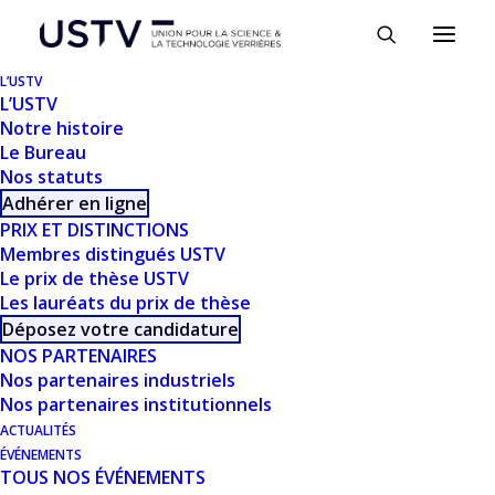
Panneau de gestion des cookies
L’USTV
L’USTV
Notre histoire
Le Bureau
Nos statuts
Adhérer en ligne
PRIX ET DISTINCTIONS
Membres distingués USTV
Le prix de thèse USTV
Les lauréats du prix de thèse
TÉLÉCHARGER
Déposez votre candidature
NOS PARTENAIRES
Nos partenaires industriels
Télécharger
915
Nos partenaires institutionnels
ACTUALITÉS
Taille du fichier
753.10 KB
ÉVÉNEMENTS
TOUS NOS ÉVÉNEMENTS