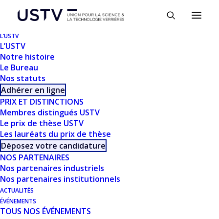
Panneau de gestion des cookies
L’USTV
L’USTV
Notre histoire
Le Bureau
Nos statuts
Adhérer en ligne
PRIX ET DISTINCTIONS
Membres distingués USTV
Le prix de thèse USTV
Les lauréats du prix de thèse
TÉLÉCHARGER
Déposez votre candidature
NOS PARTENAIRES
Nos partenaires industriels
Télécharger
473
Nos partenaires institutionnels
ACTUALITÉS
Taille du fichier
2.66 MB
ÉVÉNEMENTS
TOUS NOS ÉVÉNEMENTS