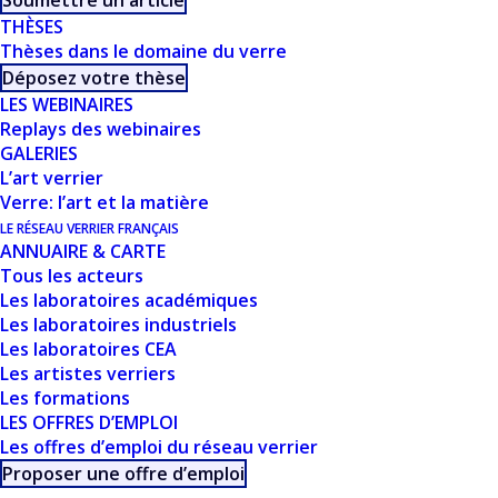
Soumettre un article
THÈSES
Thèses dans le domaine du verre
Déposez votre thèse
LES WEBINAIRES
Replays des webinaires
CE DOCUMENT FAIT
GALERIES
L’art verrier
PARTIE D'UN
Verre: l’art et la matière
LE RÉSEAU VERRIER FRANÇAIS
ENSEMBLE DE
ANNUAIRE & CARTE
Tous les acteurs
RESSOURCES
Les laboratoires académiques
Les laboratoires industriels
PROPOSÉES SUR
Les laboratoires CEA
Les artistes verriers
NOTRE SITE
Les formations
LES OFFRES D’EMPLOI
USTVERRE.FR
Les offres d’emploi du réseau verrier
Proposer une offre d’emploi
Vous pouvez retrouver toutes nos ressources, les