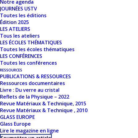
Notre agenda
Nombre de fichiers
1
JOURNÉES USTV
Toutes les éditions
Date de création
11 mars 2024
Édition 2025
LES ATELIERS
Tous les ateliers
Dernière mise à
11 mars 2024
LES ÉCOLES THÉMATIQUES
jour
Toutes les écoles thématiques
LES CONFÉRENCES
MODELING OF
Toutes les conférences
RESSOURCES
MELTS AND
PUBLICATIONS & RESSOURCES
Ressources documentaires
GLASSES BY MD
Livre : Du verre au cristal
Reflets de la Physique – 2022
SIMULATION - B.
Revue Matériaux & Technique, 2015
Revue Matériaux & Technique , 2010
GUILLOT
GLASS EUROPE
Glass Europe
Lire le magazine en ligne