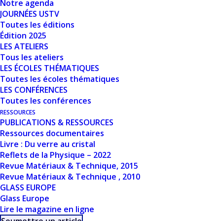
Notre agenda
JOURNÉES USTV
Date de création
3 juin 2024
Toutes les éditions
Édition 2025
LES ATELIERS
Dernière mise à jour
3 juin 2024
Tous les ateliers
LES ÉCOLES THÉMATIQUES
OWENS CORNING
Toutes les écoles thématiques
LES CONFÉRENCES
DECARBONIZATION
Toutes les conférences
ROADMAP
RESSOURCES
PUBLICATIONS & RESSOURCES
Ressources documentaires
APPLIED TO
Livre : Du verre au cristal
GLASS FIBER - A.
Reflets de la Physique – 2022
Revue Matériaux & Technique, 2015
BERTHEREAU / E.
Revue Matériaux & Technique , 2010
GLASS EUROPE
DALLIES
Glass Europe
Lire le magazine en ligne