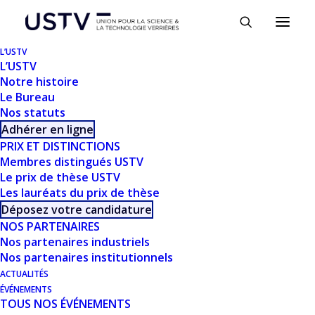
Panneau de gestion des cookies
L’USTV
L’USTV
Notre histoire
Le Bureau
Nos statuts
Adhérer en ligne
PRIX ET DISTINCTIONS
Membres distingués USTV
Le prix de thèse USTV
TÉLÉCHARGER
Les lauréats du prix de thèse
Déposez votre candidature
NOS PARTENAIRES
Télécharger
1992
Nos partenaires industriels
Nos partenaires institutionnels
Taille du fichier
2.40 MB
ACTUALITÉS
ÉVÉNEMENTS
TOUS NOS ÉVÉNEMENTS
Nombre de fichiers
1