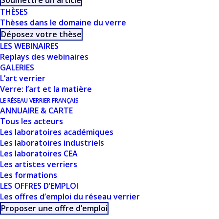
Soumettre un article
THÈSES
Thèses dans le domaine du verre
Déposez votre thèse
LES WEBINAIRES
Replays des webinaires
GALERIES
L’art verrier
CE DOCUMENT FAIT
Verre: l’art et la matière
LE RÉSEAU VERRIER FRANÇAIS
PARTIE D'UN
ANNUAIRE & CARTE
Tous les acteurs
ENSEMBLE DE
Les laboratoires académiques
Les laboratoires industriels
RESSOURCES
Les laboratoires CEA
Les artistes verriers
PROPOSÉES SUR
Les formations
LES OFFRES D’EMPLOI
NOTRE SITE
Les offres d’emploi du réseau verrier
USTVERRE.FR
Proposer une offre d’emploi