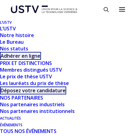
Panneau de gestion des cookies
L’USTV
L’USTV
Notre histoire
Le Bureau
Nos statuts
Adhérer en ligne
PRIX ET DISTINCTIONS
Membres distingués USTV
Le prix de thèse USTV
Les lauréats du prix de thèse
TÉLÉCHARGER
Déposez votre candidature
NOS PARTENAIRES
Nos partenaires industriels
Télécharger
410
Nos partenaires institutionnels
ACTUALITÉS
Taille du fichier
920.71 KB
ÉVÉNEMENTS
TOUS NOS ÉVÉNEMENTS