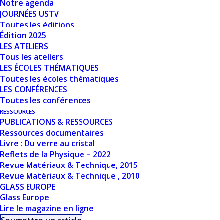
Notre agenda
Nombre de fichiers
1
JOURNÉES USTV
Toutes les éditions
Date de création
24 mars 2024
Édition 2025
LES ATELIERS
Tous les ateliers
Dernière mise à
24 mars 2024
LES ÉCOLES THÉMATIQUES
jour
Toutes les écoles thématiques
LES CONFÉRENCES
POTENTIELS
Toutes les conférences
RESSOURCES
D’INTERACTION
PUBLICATIONS & RESSOURCES
Ressources documentaires
EN DYNAMIQUE
Livre : Du verre au cristal
Reflets de la Physique – 2022
MOLÉCULAIRE
Revue Matériaux & Technique, 2015
Revue Matériaux & Technique , 2010
CLASSIQUE - M.
GLASS EUROPE
SALANNE
Glass Europe
Lire le magazine en ligne