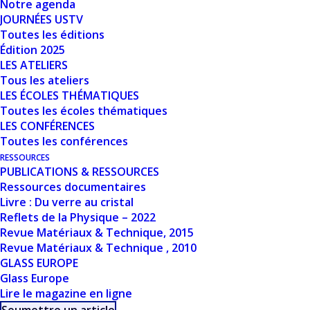
Notre agenda
Nombre de fichiers
1
JOURNÉES USTV
Toutes les éditions
Date de création
24 mars 2024
Édition 2025
LES ATELIERS
Tous les ateliers
Dernière mise à
24 mars 2024
LES ÉCOLES THÉMATIQUES
jour
Toutes les écoles thématiques
LES CONFÉRENCES
PROPRIÉTÉS
Toutes les conférences
RESSOURCES
ÉLASTO-VISCO-
PUBLICATIONS & RESSOURCES
Ressources documentaires
PLASTIQUE DES
Livre : Du verre au cristal
Reflets de la Physique – 2022
VERRES EN
Revue Matériaux & Technique, 2015
Revue Matériaux & Technique , 2010
TEMPÉRATURE - Y.
GLASS EUROPE
Glass Europe
GUEGUEN
Lire le magazine en ligne