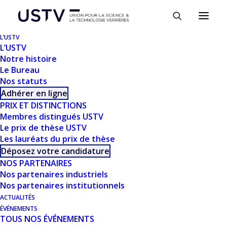
Panneau de gestion des cookies
L’USTV
L’USTV
Notre histoire
Le Bureau
Nos statuts
Adhérer en ligne
PRIX ET DISTINCTIONS
Membres distingués USTV
Le prix de thèse USTV
TÉLÉCHARGER
Les lauréats du prix de thèse
Déposez votre candidature
NOS PARTENAIRES
Télécharger
639
Nos partenaires industriels
Nos partenaires institutionnels
Taille du fichier
3.51 MB
ACTUALITÉS
ÉVÉNEMENTS
TOUS NOS ÉVÉNEMENTS
Nombre de fichiers
1