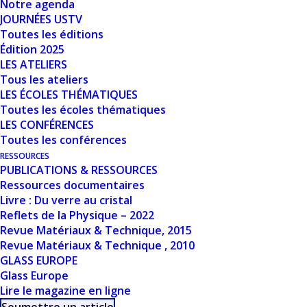
Notre agenda
JOURNÉES USTV
Date de
Toutes les éditions
10 novembre 2025
création
Édition 2025
LES ATELIERS
Tous les ateliers
Dernière mise
LES ÉCOLES THÉMATIQUES
10 novembre 2025
à jour
Toutes les écoles thématiques
LES CONFÉRENCES
PROPRIÉTÉS
Toutes les conférences
RESSOURCES
OPTIQUES DU
PUBLICATIONS & RESSOURCES
Ressources documentaires
VERRE DÉCORÉ - D.
Livre : Du verre au cristal
Reflets de la Physique – 2022
MEY
Revue Matériaux & Technique, 2015
Revue Matériaux & Technique , 2010
GLASS EUROPE
Glass Europe
Lire le magazine en ligne