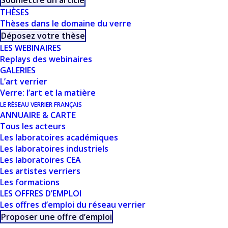
Soumettre un article
THÈSES
Thèses dans le domaine du verre
Déposez votre thèse
LES WEBINAIRES
CE DOCUMENT FAIT
Replays des webinaires
GALERIES
PARTIE D'UN
L’art verrier
Verre: l’art et la matière
ENSEMBLE DE
LE RÉSEAU VERRIER FRANÇAIS
RESSOURCES
ANNUAIRE & CARTE
Tous les acteurs
PROPOSÉES SUR
Les laboratoires académiques
Les laboratoires industriels
NOTRE SITE
Les laboratoires CEA
Les artistes verriers
USTVERRE.FR
Les formations
LES OFFRES D’EMPLOI
Les offres d’emploi du réseau verrier
Vous pouvez retrouver toutes nos ressources, les
Proposer une offre d’emploi
filtrer, trier et télécharger depuis cette page :