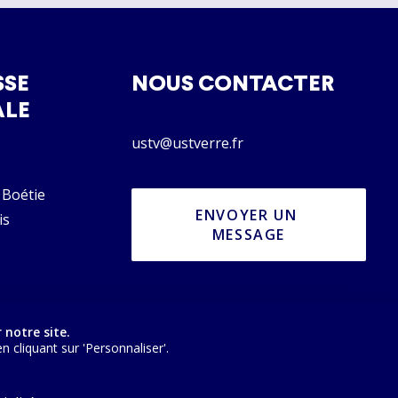
SSE
NOUS CONTACTER
ALE
ustv@ustverre.fr
 Boétie
ENVOYER UN 
is
MESSAGE
 notre site.
cliquant sur 'Personnaliser'.