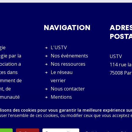
NAVIGATION
ADRE
POST
gie
L'USTV
gie par la
Nos événements
USTV
sociation a
Nos ressources
114 rue la
ces dans
Le réseau
75008 Par
tamment de
verrier
t, de
Nous contacter
communauté
Mentions
légales
lisons des cookies pour vous garantir la meilleure expérience sur
ser l'ensemble de ces cookies, ou modifier ceux que vous acceptez en 