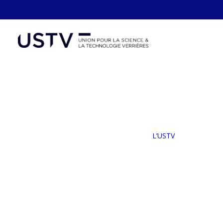
Panneau de gestion des cookies
L’
Not
Le
L’USTV
No
Ad