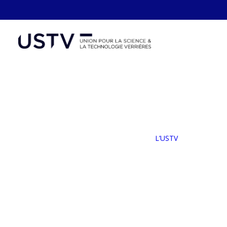
Panneau de gestion des cookies
L’
Not
Le
L’USTV
No
Ad