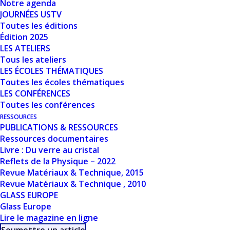
Notre agenda
Nombre de fichiers
1
JOURNÉES USTV
Toutes les éditions
Date de création
24 mars 2024
Édition 2025
LES ATELIERS
Dernière mise à
Tous les ateliers
24 mars 2024
LES ÉCOLES THÉMATIQUES
jour
Toutes les écoles thématiques
LES CONFÉRENCES
SPECTROSCOPIE
Toutes les conférences
RESSOURCES
D’ABSORPTION X
PUBLICATIONS & RESSOURCES
Ressources documentaires
DANS LES
Livre : Du verre au cristal
Reflets de la Physique – 2022
SYSTÈMES
Revue Matériaux & Technique, 2015
DÉSORDONNÉS:
Revue Matériaux & Technique , 2010
GLASS EUROPE
MÉTHODES
Glass Europe
Lire le magazine en ligne
NUMÉRIQUES