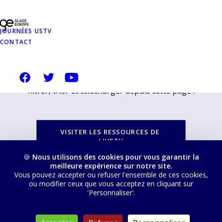
PROPOSÉES SUR
NOTRE SITE
JOURNÉES USTV
CONTACT
USTVERRE.FR
Vous pouvez retrouver toutes nos ressources, les
filtrer, trier et télécharger depuis cette page :
VISITER LES RESSOURCES DE 
L'USTV
🍪
Nous utilisons des cookies pour vous garantir la
meilleure expérience sur notre site.
Vous pouvez accepter ou refuser l'ensemble de ces cookies,
ou modifier ceux que vous acceptez en cliquant sur
'Personnaliser'.
© 2026 USTV. Tous droits réservés