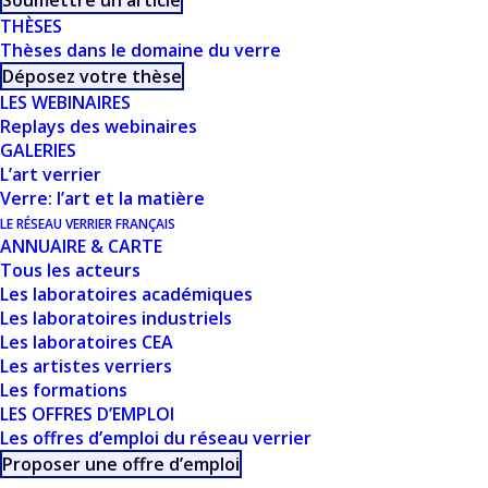
Soumettre un article
THÈSES
D’ANALYSE - G.
Thèses dans le domaine du verre
Déposez votre thèse
FERLAT
LES WEBINAIRES
Replays des webinaires
GALERIES
L’art verrier
Verre: l’art et la matière
LE RÉSEAU VERRIER FRANÇAIS
ANNUAIRE & CARTE
Tous les acteurs
Les laboratoires académiques
Les laboratoires industriels
CE DOCUMENT FAIT
Les laboratoires CEA
PARTIE D'UN
Les artistes verriers
Les formations
ENSEMBLE DE
LES OFFRES D’EMPLOI
Les offres d’emploi du réseau verrier
RESSOURCES
Proposer une offre d’emploi