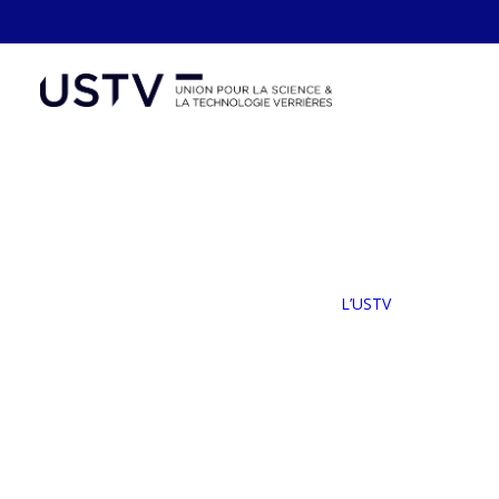
Panneau de gestion des cookies
L’
Not
Le
L’USTV
No
Ad