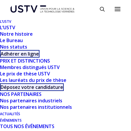
Panneau de gestion des cookies
L’USTV
L’USTV
Notre histoire
Le Bureau
Nos statuts
Adhérer en ligne
PRIX ET DISTINCTIONS
Membres distingués USTV
Le prix de thèse USTV
Les lauréats du prix de thèse
TÉLÉCHARGER
Déposez votre candidature
NOS PARTENAIRES
Nos partenaires industriels
Télécharger
905
Nos partenaires institutionnels
ACTUALITÉS
Taille du fichier
1.30 MB
ÉVÉNEMENTS
TOUS NOS ÉVÉNEMENTS