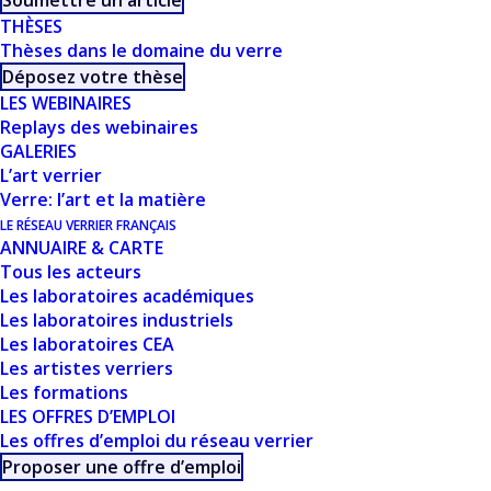
Soumettre un article
THÈSES
Thèses dans le domaine du verre
Déposez votre thèse
LES WEBINAIRES
Replays des webinaires
CE DOCUMENT FAIT
GALERIES
L’art verrier
PARTIE D'UN
Verre: l’art et la matière
LE RÉSEAU VERRIER FRANÇAIS
ENSEMBLE DE
ANNUAIRE & CARTE
Tous les acteurs
RESSOURCES
Les laboratoires académiques
Les laboratoires industriels
PROPOSÉES SUR
Les laboratoires CEA
Les artistes verriers
NOTRE SITE
Les formations
LES OFFRES D’EMPLOI
USTVERRE.FR
Les offres d’emploi du réseau verrier
Proposer une offre d’emploi