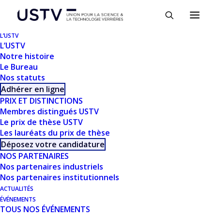
Panneau de gestion des cookies
L’USTV
L’USTV
Notre histoire
Le Bureau
Nos statuts
Adhérer en ligne
PRIX ET DISTINCTIONS
Membres distingués USTV
Le prix de thèse USTV
Les lauréats du prix de thèse
TÉLÉCHARGER
Déposez votre candidature
NOS PARTENAIRES
Nos partenaires industriels
Télécharger
1929
Nos partenaires institutionnels
ACTUALITÉS
Taille du fichier
1.15 MB
ÉVÉNEMENTS
TOUS NOS ÉVÉNEMENTS