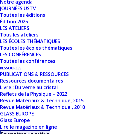
Notre agenda
Nombre de fichiers
1
JOURNÉES USTV
Toutes les éditions
Date de création
19 mars 2024
Édition 2025
LES ATELIERS
Tous les ateliers
Dernière mise à
19 mars 2024
LES ÉCOLES THÉMATIQUES
jour
Toutes les écoles thématiques
LES CONFÉRENCES
THERMODYNAMIQUE
Toutes les conférences
RESSOURCES
DES PHASES
PUBLICATIONS & RESSOURCES
Ressources documentaires
AMORPHES PAR
Livre : Du verre au cristal
Reflets de la Physique – 2022
LA MÉTHODE
Revue Matériaux & Technique, 2015
Revue Matériaux & Technique , 2010
CALPHAD
GLASS EUROPE
(CALCULATION
Glass Europe
Lire le magazine en ligne
OF PHASE