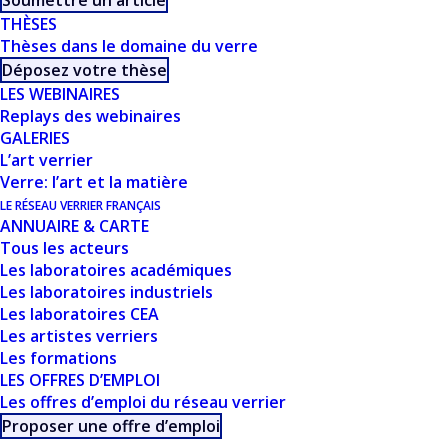
Soumettre un article
THÈSES
DIAGRAMS) /
Thèses dans le domaine du verre
Déposez votre thèse
MODÉLISATION
LES WEBINAIRES
Replays des webinaires
DU LIQUIDE ET
GALERIES
EXEMPLE DU
L’art verrier
Verre: l’art et la matière
“TWO STATE
LE RÉSEAU VERRIER FRANÇAIS
ANNUAIRE & CARTE
MODEL” - S. GOSSÉ
Tous les acteurs
Les laboratoires académiques
Les laboratoires industriels
Les laboratoires CEA
Les artistes verriers
Les formations
LES OFFRES D’EMPLOI
Les offres d’emploi du réseau verrier
Proposer une offre d’emploi