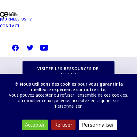
NOTRE SITE
USTVERRE.FR
JOURNÉES USTV
CONTACT
Vous pouvez retrouver toutes nos ressources, les
filtrer, trier et télécharger depuis cette page :
VISITER LES RESSOURCES DE 
L'USTV
🍪
Nous utilisons des cookies pour vous garantir la
meilleure expérience sur notre site.
Vous pouvez accepter ou refuser l'ensemble de ces cookies,
ou modifier ceux que vous acceptez en cliquant sur
'Personnaliser'.
© 2026 USTV. Tous droits réservés
Accepter
Refuser
Personnaliser