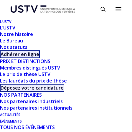
Panneau de gestion des cookies
L’USTV
L’USTV
Notre histoire
Le Bureau
Nos statuts
Adhérer en ligne
PRIX ET DISTINCTIONS
Membres distingués USTV
Le prix de thèse USTV
TÉLÉCHARGER
Les lauréats du prix de thèse
Déposez votre candidature
NOS PARTENAIRES
Télécharger
1034
Nos partenaires industriels
Nos partenaires institutionnels
Taille du fichier
4.56 MB
ACTUALITÉS
ÉVÉNEMENTS
TOUS NOS ÉVÉNEMENTS
Nombre de fichiers
1