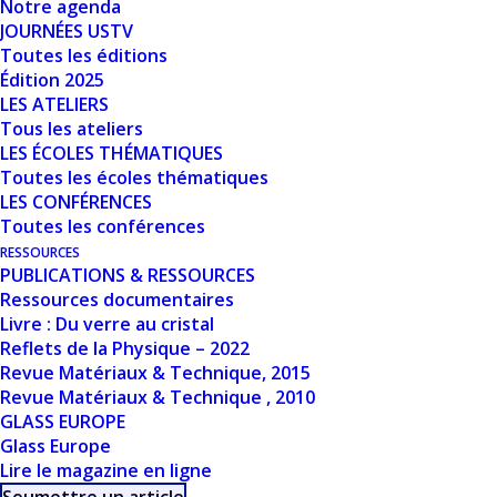
Notre agenda
JOURNÉES USTV
Date de création
8 mars 2024
Toutes les éditions
Édition 2025
LES ATELIERS
Dernière mise à jour
8 mars 2024
Tous les ateliers
LES ÉCOLES THÉMATIQUES
TRANSITION
Toutes les écoles thématiques
LES CONFÉRENCES
VITREUSE ET ÉTAT
Toutes les conférences
RESSOURCES
VITREUX DANS
PUBLICATIONS & RESSOURCES
Ressources documentaires
LES MATÉRIAUX
Livre : Du verre au cristal
Reflets de la Physique – 2022
MOLÉCULAIRES:
Revue Matériaux & Technique, 2015
LES "AUTRES"
Revue Matériaux & Technique , 2010
GLASS EUROPE
VERRES ! - F.
Glass Europe
Lire le magazine en ligne
AFFOUARD (UNIV.