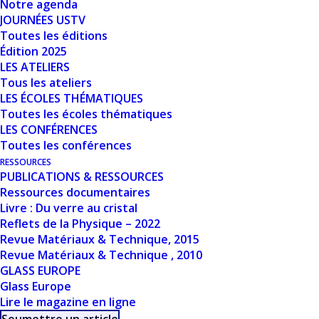
Notre agenda
JOURNÉES USTV
Date de création
Toutes les éditions
11 mai 2026
Édition 2025
LES ATELIERS
Dernière mise à jour
11 mai 2026
Tous les ateliers
LES ÉCOLES THÉMATIQUES
UNCOVERING
Toutes les écoles thématiques
LES CONFÉRENCES
HIDDEN GLASSES -
Toutes les conférences
RESSOURCES
L. HUANG
PUBLICATIONS & RESSOURCES
Ressources documentaires
Livre : Du verre au cristal
Reflets de la Physique – 2022
Revue Matériaux & Technique, 2015
Revue Matériaux & Technique , 2010
GLASS EUROPE
Glass Europe
Lire le magazine en ligne