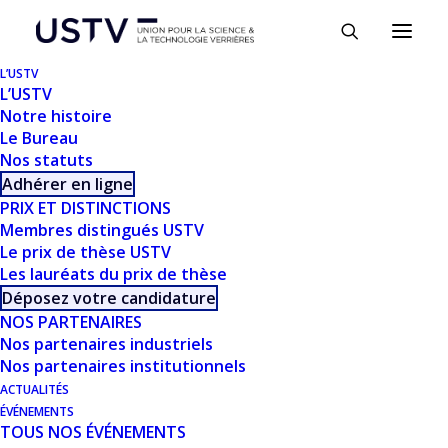
Panneau de gestion des cookies
L’USTV
L’USTV
Notre histoire
Le Bureau
Nos statuts
Adhérer en ligne
PRIX ET DISTINCTIONS
Membres distingués USTV
Le prix de thèse USTV
Les lauréats du prix de thèse
TÉLÉCHARGER
Déposez votre candidature
NOS PARTENAIRES
Télécharger
268
Nos partenaires industriels
Nos partenaires institutionnels
Taille du fichier
ACTUALITÉS
6.52 MB
ÉVÉNEMENTS
TOUS NOS ÉVÉNEMENTS
Nombre de fichiers
1