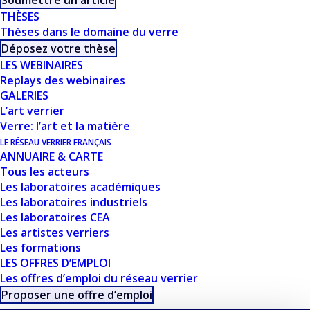
Soumettre un article
CE DOCUMENT FAIT
THÈSES
Thèses dans le domaine du verre
PARTIE D'UN
Déposez votre thèse
ENSEMBLE DE
LES WEBINAIRES
Replays des webinaires
RESSOURCES
GALERIES
L’art verrier
PROPOSÉES SUR
Verre: l’art et la matière
LE RÉSEAU VERRIER FRANÇAIS
NOTRE SITE
ANNUAIRE & CARTE
Tous les acteurs
USTVERRE.FR
Les laboratoires académiques
Les laboratoires industriels
Les laboratoires CEA
Vous pouvez retrouver toutes nos ressources, les
Les artistes verriers
filtrer, trier et télécharger depuis cette page :
Les formations
LES OFFRES D’EMPLOI
Les offres d’emploi du réseau verrier
Proposer une offre d’emploi
VISITER LES RESSOURCES DE 
L'USTV