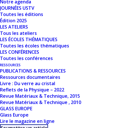
Notre agenda
Nombre de fichiers
1
JOURNÉES USTV
Toutes les éditions
Date de création
8 mars 2024
Édition 2025
LES ATELIERS
Dernière mise à jour
8 mars 2024
Tous les ateliers
LES ÉCOLES THÉMATIQUES
Toutes les écoles thématiques
UNE CÉRAMIQUE
LES CONFÉRENCES
Toutes les conférences
TELLURITE
RESSOURCES
TRANSPARENTE
PUBLICATIONS & RESSOURCES
Ressources documentaires
POUR DES
Livre : Du verre au cristal
Reflets de la Physique – 2022
APPLICATIONS
Revue Matériaux & Technique, 2015
Revue Matériaux & Technique , 2010
DANS LE PROCHE
GLASS EUROPE
Glass Europe
IR - MORGANE
Lire le magazine en ligne