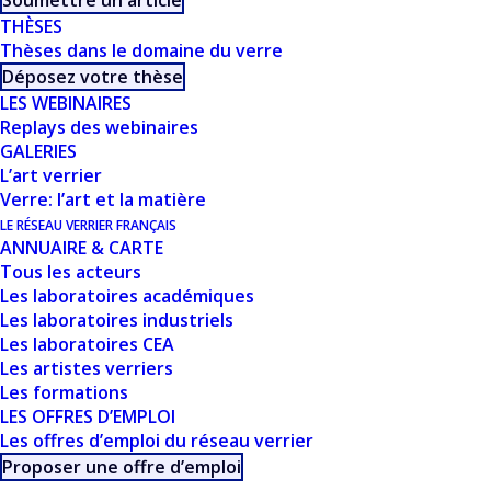
Soumettre un article
DOHLEN (SPCTS)
THÈSES
Thèses dans le domaine du verre
Déposez votre thèse
LES WEBINAIRES
Replays des webinaires
GALERIES
L’art verrier
Verre: l’art et la matière
LE RÉSEAU VERRIER FRANÇAIS
CE DOCUMENT FAIT
ANNUAIRE & CARTE
Tous les acteurs
PARTIE D'UN
Les laboratoires académiques
Les laboratoires industriels
ENSEMBLE DE
Les laboratoires CEA
Les artistes verriers
RESSOURCES
Les formations
LES OFFRES D’EMPLOI
PROPOSÉES SUR
Les offres d’emploi du réseau verrier
Proposer une offre d’emploi
NOTRE SITE