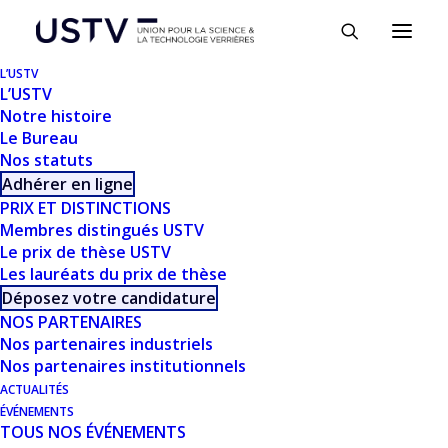
Panneau de gestion des cookies
L’USTV
L’USTV
Notre histoire
Le Bureau
Nos statuts
Adhérer en ligne
PRIX ET DISTINCTIONS
Membres distingués USTV
Le prix de thèse USTV
Les lauréats du prix de thèse
TÉLÉCHARGER
Déposez votre candidature
NOS PARTENAIRES
Nos partenaires industriels
Télécharger
1163
Nos partenaires institutionnels
ACTUALITÉS
Taille du fichier
8.11 MB
ÉVÉNEMENTS
TOUS NOS ÉVÉNEMENTS