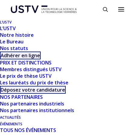
Panneau de gestion des cookies
L’USTV
L’USTV
Notre histoire
Le Bureau
Nos statuts
Adhérer en ligne
PRIX ET DISTINCTIONS
Membres distingués USTV
Le prix de thèse USTV
Les lauréats du prix de thèse
Déposez votre candidature
TÉLÉCHARGER
NOS PARTENAIRES
Nos partenaires industriels
Nos partenaires institutionnels
Télécharger
853
ACTUALITÉS
ÉVÉNEMENTS
Taille du fichier
16.46 MB
TOUS NOS ÉVÉNEMENTS