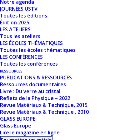
Notre agenda
Nombre de fichiers
JOURNÉES USTV
1
Toutes les éditions
Édition 2025
Date de création
5 mars 2024
LES ATELIERS
Tous les ateliers
Dernière mise à jour
5 mars 2024
LES ÉCOLES THÉMATIQUES
Toutes les écoles thématiques
LES CONFÉRENCES
VERRES POUR
Toutes les conférences
L'OPTIQUE -
RESSOURCES
PUBLICATIONS & RESSOURCES
WILFRIED BLANC
Ressources documentaires
Livre : Du verre au cristal
Reflets de la Physique – 2022
Revue Matériaux & Technique, 2015
Revue Matériaux & Technique , 2010
GLASS EUROPE
Glass Europe
Lire le magazine en ligne