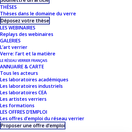
Soumettre un article
THÈSES
CE DOCUMENT FAIT
Thèses dans le domaine du verre
Déposez votre thèse
PARTIE D'UN
LES WEBINAIRES
Replays des webinaires
ENSEMBLE DE
GALERIES
L’art verrier
RESSOURCES
Verre: l’art et la matière
PROPOSÉES SUR
LE RÉSEAU VERRIER FRANÇAIS
ANNUAIRE & CARTE
NOTRE SITE
Tous les acteurs
Les laboratoires académiques
USTVERRE.FR
Les laboratoires industriels
Les laboratoires CEA
Les artistes verriers
Vous pouvez retrouver toutes nos ressources, les
Les formations
filtrer, trier et télécharger depuis cette page :
LES OFFRES D’EMPLOI
Les offres d’emploi du réseau verrier
Proposer une offre d’emploi