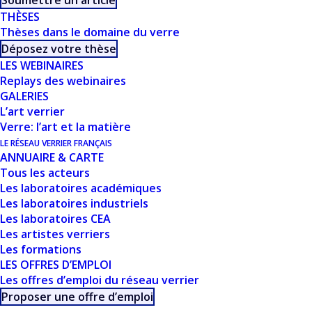
Soumettre un article
THÈSES
Thèses dans le domaine du verre
Déposez votre thèse
LES WEBINAIRES
Replays des webinaires
GALERIES
Laurent Cormier (IMPMC)
a été nommé Membre
L’art verrier
Distingué de l’USTV pour sa contribution active à
Verre: l’art et la matière
la vie de l’USTV et pour sa contribution
LE RÉSEAU VERRIER FRANÇAIS
ANNUAIRE & CARTE
scientifique à la compréhension de la structure
Tous les acteurs
des verres en lien avec leurs propriétés.
Les laboratoires académiques
Les laboratoires industriels
Les laboratoires CEA
EN SAVOIR PLUS …
Les artistes verriers
Les formations
LES OFFRES D’EMPLOI
Les offres d’emploi du réseau verrier
Proposer une offre d’emploi