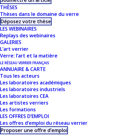
Soumettre un article
THÈSES
Thèses dans le domaine du verre
Déposez votre thèse
LES WEBINAIRES
Replays des webinaires
GALERIES
Maxime Cavillon (ICMMO)
est lauréat du prix
L’art verrier
Woldemar A. Weyl International Glass Scientist
Verre: l’art et la matière
2024 de l’ICG.
LE RÉSEAU VERRIER FRANÇAIS
ANNUAIRE & CARTE
Tous les acteurs
Les laboratoires académiques
EN SAVOIR PLUS …
Les laboratoires industriels
Les laboratoires CEA
Les artistes verriers
Les formations
LES OFFRES D’EMPLOI
Les offres d’emploi du réseau verrier
Proposer une offre d’emploi