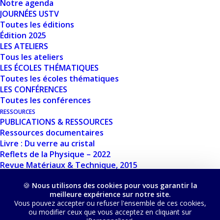
Notre agenda
JOURNÉES USTV
Toutes les éditions
Édition 2025
LES ATELIERS
Tous les ateliers
C’EST ENVOYÉ !
LES ÉCOLES THÉMATIQUES
Toutes les écoles thématiques
Votre thèse à bien été envoyée à l’USTV. Merci de
LES CONFÉRENCES
l’avoir partagée !
Toutes les conférences
Elle va être vérifiée par notre équipe et publiée
RESSOURCES
PUBLICATIONS & RESSOURCES
sur ce site dès que possible.
Ressources documentaires
Livre : Du verre au cristal
TERMINER
Reflets de la Physique – 2022
Revue Matériaux & Technique, 2015
Revue Matériaux & Technique , 2010
🍪
Nous utilisons des cookies pour vous garantir la
GLASS EUROPE
meilleure expérience sur notre site.
Glass Europe
Vous pouvez accepter ou refuser l'ensemble de ces cookies,
Lire le magazine en ligne
ou modifier ceux que vous acceptez en cliquant sur