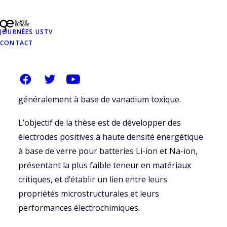
connus sont toujours confrontés à de sérieux
défis qui les empêchent d’être appliqués dans la
pratique : i) Capacité irréversible élevée, ii) Faible
JOURNÉES USTV
conductivité électronique, iii) Cyclabilité limitée, iv)
CONTACT
Manque de compréhension des phénomènes
impliqués en raison de leur état amorphe, v)
Compositions de cathodes vitreuses
généralement à base de vanadium toxique.
L’objectif de la thèse est de développer des
électrodes positives à haute densité énergétique
à base de verre pour batteries Li-ion et Na-ion,
présentant la plus faible teneur en matériaux
critiques, et d’établir un lien entre leurs
propriétés microstructurales et leurs
performances électrochimiques.