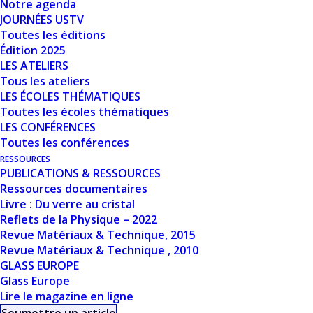
Notre agenda
RÉSUMÉ
JOURNÉES USTV
Toutes les éditions
Édition 2025
Dans le but d’acquérir une compréhension plus
LES ATELIERS
approfondie de l'influence des métaux de
Tous les ateliers
LES ÉCOLES THÉMATIQUES
transition, des formateurs de verre et des
Toutes les écoles thématiques
conditions de synthèse sur les performances
LES CONFÉRENCES
électrochimiques du matériau de cathode, une
Toutes les conférences
thèse en collaboration avec le CEA (Marcoule et
RESSOURCES
PUBLICATIONS & RESSOURCES
Grenoble) et l’Université Nationale de Singapour
Ressources documentaires
est proposée. L’étude visera à combiner
Livre : Du verre au cristal
différentes approches de simulation et de
Reflets de la Physique – 2022
techniques expérimentales, telles que
Revue Matériaux & Technique, 2015
Revue Matériaux & Technique , 2010
l’Apprentissage Machine pour concevoir des
GLASS EUROPE
matériaux cathodiques encore plus performants,
Glass Europe
la modélisation informatique couplée à des
Lire le magazine en ligne
techniques de caractérisation
in situ
/
operando