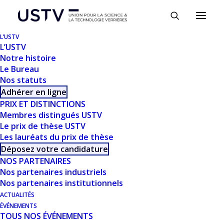
Panneau de gestion des cookies
L’USTV
L’USTV
Notre histoire
Le Bureau
MODÉLISATION ET
Nos statuts
CARACTÉRISATION
Adhérer en ligne
PRIX ET DISTINCTIONS
D’ÉLECTRODES POSITIVES
Membres distingués USTV
Le prix de thèse USTV
À BASE DE VERRES POUR
Les lauréats du prix de thèse
ACCUMULATEURS LI-ION
Déposez votre candidature
NOS PARTENAIRES
ET NA-ION
Nos partenaires industriels
Nos partenaires institutionnels
ACTUALITÉS
ÉVÉNEMENTS
TOUS NOS ÉVÉNEMENTS