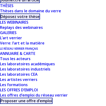
Soumettre un article
THÈSES
avancées, et enfin l’élaboration et l’évaluation des
Thèses dans le domaine du verre
performances des matériaux synthétisés.
Déposez votre thèse
LES WEBINAIRES
Replays des webinaires
DESCRIPTION
GALERIES
L’art verrier
Verre: l’art et la matière
Les cathodes amorphes pour batteries Li-ion
LE RÉSEAU VERRIER FRANÇAIS
connaissent un regain d’intérêt grâce à leurs
ANNUAIRE & CARTE
Tous les acteurs
capacités pratiques pouvant dépasser celles des
Les laboratoires académiques
matériaux cathodiques à base d’oxyde
Les laboratoires industriels
commerciaux conventionnels. Malgré des
Les laboratoires CEA
Les artistes verriers
tensions de cellule légèrement inférieures, cela
Les formations
pourrait conduire à des améliorations
LES OFFRES D’EMPLOI
significatives de la densité énergétique.
Les offres d’emploi du réseau verrier
Néanmoins, les matériaux cathodiques amorphes
Proposer une offre d’emploi