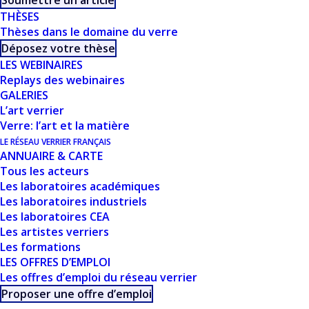
Soumettre un article
THÈSES
Présentation de la société Beyrand
Thèses dans le domaine du verre
Déposez votre thèse
Créée en 1926, la société Beyrand, filiale du
LES WEBINAIRES
Replays des webinaires
Groupe Hermès depuis 2013, met au point,
GALERIES
développe et reproduit les décors de ses clients
L’art verrier
sur des supports tels que la céramique, l’émail ou
Verre: l’art et la matière
le cuir.
LE RÉSEAU VERRIER FRANÇAIS
ANNUAIRE & CARTE
Par la précision de son savoir-faire et sa capacité
Tous les acteurs
Les laboratoires académiques
à innover, Beyrand se positionne comme référent
Les laboratoires industriels
mondial dans le domaine de l’impression
Les laboratoires CEA
sérigraphique et partenaire d’excellence pour
Les artistes verriers
Les formations
l’industrie du luxe. Son ambition est d’affirmer son
LES OFFRES D’EMPLOI
positionnement d’excellence sur le marché de
Les offres d’emploi du réseau verrier
décoration de l’industrie du luxe, en proposant un
Proposer une offre d’emploi
savoir-faire de décoration de haute précision sur