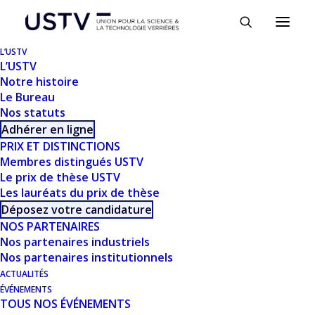
Panneau de gestion des cookies
L’USTV
L’USTV
Notre histoire
Le Bureau
STAGIAIRE INGÉNIEUR
Nos statuts
R&D VERRE
Adhérer en ligne
PRIX ET DISTINCTIONS
Membres distingués USTV
Le prix de thèse USTV
Les lauréats du prix de thèse
Déposez votre candidature
NOS PARTENAIRES
RÉSUMÉ
Nos partenaires industriels
Nos partenaires institutionnels
Les produits pour l’art de la table doivent
ACTUALITÉS
ÉVÉNEMENTS
respecter un cahier des charges strict notamment
TOUS NOS ÉVÉNEMENTS
en termes de contact alimentaire.