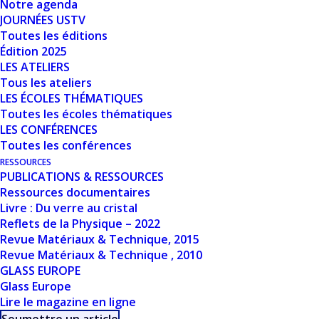
Notre agenda
JOURNÉES USTV
Pour anticiper des changements règlementaires
Toutes les éditions
toujours plus restrictifs, nous cherchons à
Édition 2025
LES ATELIERS
apporter plus de compréhension des liens entre
Tous les ateliers
composition chimique de nos produits et
LES ÉCOLES THÉMATIQUES
propriétés physico-chimiques (brillance,
Toutes les écoles thématiques
température de transition vitreuse, durabilité
LES CONFÉRENCES
Toutes les conférences
chimique, dilatation thermique…). Pour cela, nous
RESSOURCES
souhaitons mettre en place un plan d’expériences
PUBLICATIONS & RESSOURCES
sur ce sujet. A terme, cela pourra conduire à une
Ressources documentaires
Livre : Du verre au cristal
optimisation de la composition et une
Reflets de la Physique – 2022
amélioration des propriétés finales de nos
Revue Matériaux & Technique, 2015
produits.
Revue Matériaux & Technique , 2010
GLASS EUROPE
Glass Europe
DESCRIPTION
Lire le magazine en ligne